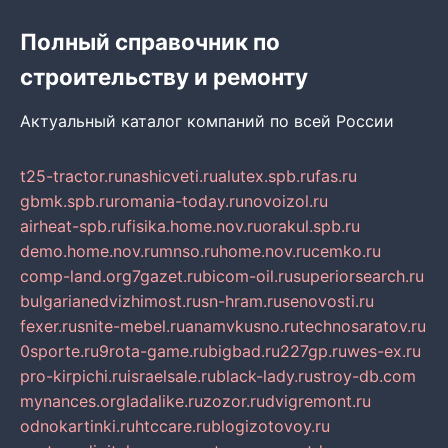
Полный справочник по
строительству и ремонту
Актуальный каталог компаний по всей России
t25-tractor.ru
nashicveti.ru
alutex.spb.ru
fas.ru
gbmk.spb.ru
romania-today.ru
novoizol.ru
airheat-spb.ru
fisika.home.nov.ru
orakul.spb.ru
demo.home.nov.ru
mnso.ru
home.nov.ru
cemko.ru
comp-land.org
7gazet.ru
bicom-oil.ru
superiorsearch.ru
bulgarianedvizhimost.ru
sn-hram.ru
senovosti.ru
fexer.ru
snite-mebel.ru
anamvkusno.ru
technosaratov.ru
0sporte.ru
9rota-game.ru
bigbad.ru
227gp.ru
wes-ex.ru
pro-kirpichi.ru
israelsale.ru
black-lady.ru
stroy-db.com
mynances.org
ladalike.ru
zozor.ru
dvigremont.ru
odnokartinki.ru
htccare.ru
blogizotovoy.ru