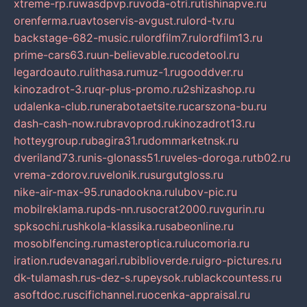
xtreme-rp.ru
wasdpvp.ru
voda-otri.ru
tishinapve.ru
orenferma.ru
avtoservis-avgust.ru
lord-tv.ru
backstage-682-music.ru
lordfilm7.ru
lordfilm13.ru
prime-cars63.ru
un-believable.ru
codetool.ru
legardoauto.ru
lithasa.ru
muz-1.ru
gooddver.ru
kinozadrot-3.ru
qr-plus-promo.ru
2shizashop.ru
udalenka-club.ru
nerabotaetsite.ru
carszona-bu.ru
dash-cash-now.ru
bravoprod.ru
kinozadrot13.ru
hotteygroup.ru
bagira31.ru
dommarketnsk.ru
dveriland73.ru
nis-glonass51.ru
veles-doroga.ru
tb02.ru
vrema-zdorov.ru
velonik.ru
surgutgloss.ru
nike-air-max-95.ru
nadookna.ru
lubov-pic.ru
mobilreklama.ru
pds-nn.ru
socrat2000.ru
vgurin.ru
spksochi.ru
shkola-klassika.ru
sabeonline.ru
mosoblfencing.ru
masteroptica.ru
lucomoria.ru
iration.ru
devanagari.ru
biblioverde.ru
igro-pictures.ru
dk-tulamash.ru
s-dez-s.ru
peysok.ru
blackcountess.ru
asoftdoc.ru
scifichannel.ru
ocenka-appraisal.ru