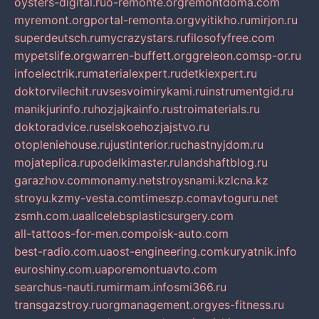
oysters-digital.ru
o-remonte.org
remontdoma.com
myremont.org
portal-remonta.org
vyitikho.ru
mirjon.ru
superdeutsch.ru
mycrazystars.ru
filosofyfree.com
mypetslife.org
warren-buffett.org
greleon.com
sp-or.ru
infoelectrik.ru
materialexpert.ru
detkiexpert.ru
doktorvilechit.ru
vsesvoimirykami.ru
instrumentgid.ru
manikjurinfo.ru
hozjajkainfo.ru
stroimaterials.ru
doktoradvice.ru
selskoehozjajstvo.ru
otopleniehouse.ru
justinterior.ru
chastnyjdom.ru
mojateplica.ru
podelkimaster.ru
landshaftblog.ru
garazhov.com
monamy.net
stroysnami.kz
lcna.kz
stroyu.kz
my-vesta.com
timeszp.com
avtoguru.net
zsmh.com.ua
allcelebsplasticsurgery.com
all-tattoos-for-men.com
poisk-auto.com
best-radio.com.ua
ost-engineering.com
kuryatnik.info
euroshiny.com.ua
poremontuavto.com
searchus-nauti.ru
mirmam.info
smi366.ru
transgazstroy.ru
orgmanagement.org
yes-fitness.ru