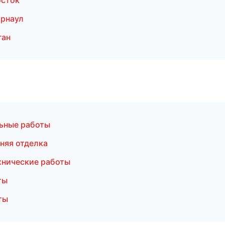
осток
рнаул
ган
ьные работы
няя отделка
хнические работы
ты
ты