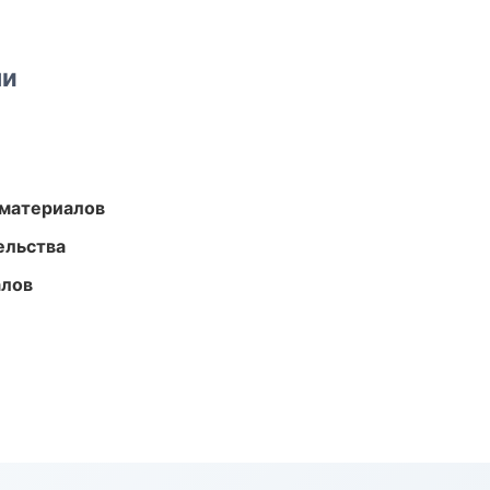
ми
 материалов
ельства
алов