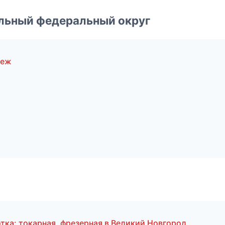
альный федеральный округ
неж
а
тка: токарная, фрезерная в Великий Новгород