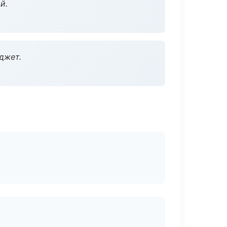
й.
джет.