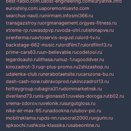
best-radio.com.ua
ost-engineering.com
kuryatnik.info
euroshiny.com.ua
poremontuavto.com
searchus-nauti.ru
mirmam.info
smi366.ru
transgazstroy.ru
orgmanagement.org
yes-fitness.ru
xtreme-rp.ru
wasdpvp.ru
voda-otri.ru
tishinapve.ru
orenferma.ru
avtoservis-avgust.ru
lord-tv.ru
backstage-682-music.ru
lordfilm7.ru
lordfilm13.ru
prime-cars63.ru
un-believable.ru
codetool.ru
legardoauto.ru
lithasa.ru
muz-1.ru
gooddver.ru
kinozadrot-3.ru
qr-plus-promo.ru
2shizashop.ru
udalenka-club.ru
nerabotaetsite.ru
carszona-bu.ru
dash-cash-now.ru
bravoprod.ru
kinozadrot13.ru
hotteygroup.ru
bagira31.ru
dommarketnsk.ru
dveriland73.ru
nis-glonass51.ru
veles-doroga.ru
tb02.ru
vrema-zdorov.ru
velonik.ru
surgutgloss.ru
nike-air-max-95.ru
nadookna.ru
lubov-pic.ru
mobilreklama.ru
pds-nn.ru
socrat2000.ru
vgurin.ru
spksochi.ru
shkola-klassika.ru
sabeonline.ru