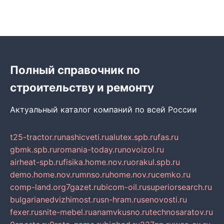
Полный справочник по
строительству и ремонту
Актуальный каталог компаний по всей России
t25-tractor.ru
nashicveti.ru
alutex.spb.ru
fas.ru
gbmk.spb.ru
romania-today.ru
novoizol.ru
airheat-spb.ru
fisika.home.nov.ru
orakul.spb.ru
demo.home.nov.ru
mnso.ru
home.nov.ru
cemko.ru
comp-land.org
7gazet.ru
bicom-oil.ru
superiorsearch.ru
bulgarianedvizhimost.ru
sn-hram.ru
senovosti.ru
fexer.ru
snite-mebel.ru
anamvkusno.ru
technosaratov.ru