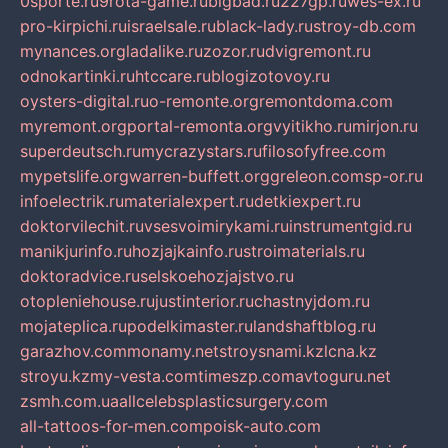
0sporte.ru
9rota-game.ru
bigbad.ru
227gp.ru
wes-ex.ru
pro-kirpichi.ru
israelsale.ru
black-lady.ru
stroy-db.com
mynances.org
ladalike.ru
zozor.ru
dvigremont.ru
odnokartinki.ru
htccare.ru
blogizotovoy.ru
oysters-digital.ru
o-remonte.org
remontdoma.com
myremont.org
portal-remonta.org
vyitikho.ru
mirjon.ru
superdeutsch.ru
mycrazystars.ru
filosofyfree.com
mypetslife.org
warren-buffett.org
greleon.com
sp-or.ru
infoelectrik.ru
materialexpert.ru
detkiexpert.ru
doktorvilechit.ru
vsesvoimirykami.ru
instrumentgid.ru
manikjurinfo.ru
hozjajkainfo.ru
stroimaterials.ru
doktoradvice.ru
selskoehozjajstvo.ru
otopleniehouse.ru
justinterior.ru
chastnyjdom.ru
mojateplica.ru
podelkimaster.ru
landshaftblog.ru
garazhov.com
monamy.net
stroysnami.kz
lcna.kz
stroyu.kz
my-vesta.com
timeszp.com
avtoguru.net
zsmh.com.ua
allcelebsplasticsurgery.com
all-tattoos-for-men.com
poisk-auto.com