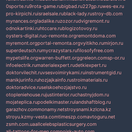
0sporte.ru
9rota-game.ru
bigbad.ru
227gp.ru
wes-ex.ru
pro-kirpichi.ru
israelsale.ru
black-lady.ru
stroy-db.com
mynances.org
ladalike.ru
zozor.ru
dvigremont.ru
odnokartinki.ru
htccare.ru
blogizotovoy.ru
oysters-digital.ru
o-remonte.org
remontdoma.com
myremont.org
portal-remonta.org
vyitikho.ru
mirjon.ru
superdeutsch.ru
mycrazystars.ru
filosofyfree.com
mypetslife.org
warren-buffett.org
greleon.com
sp-or.ru
infoelectrik.ru
materialexpert.ru
detkiexpert.ru
doktorvilechit.ru
vsesvoimirykami.ru
instrumentgid.ru
manikjurinfo.ru
hozjajkainfo.ru
stroimaterials.ru
doktoradvice.ru
selskoehozjajstvo.ru
otopleniehouse.ru
justinterior.ru
chastnyjdom.ru
mojateplica.ru
podelkimaster.ru
landshaftblog.ru
garazhov.com
monamy.net
stroysnami.kz
lcna.kz
stroyu.kz
my-vesta.com
timeszp.com
avtoguru.net
zsmh.com.ua
allcelebsplasticsurgery.com
all-tattoos-for-men.com
poisk-auto.com