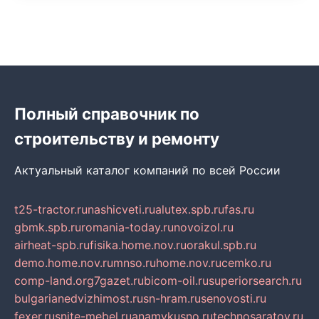
Полный справочник по
строительству и ремонту
Актуальный каталог компаний по всей России
t25-tractor.ru
nashicveti.ru
alutex.spb.ru
fas.ru
gbmk.spb.ru
romania-today.ru
novoizol.ru
airheat-spb.ru
fisika.home.nov.ru
orakul.spb.ru
demo.home.nov.ru
mnso.ru
home.nov.ru
cemko.ru
comp-land.org
7gazet.ru
bicom-oil.ru
superiorsearch.ru
bulgarianedvizhimost.ru
sn-hram.ru
senovosti.ru
fexer.ru
snite-mebel.ru
anamvkusno.ru
technosaratov.ru