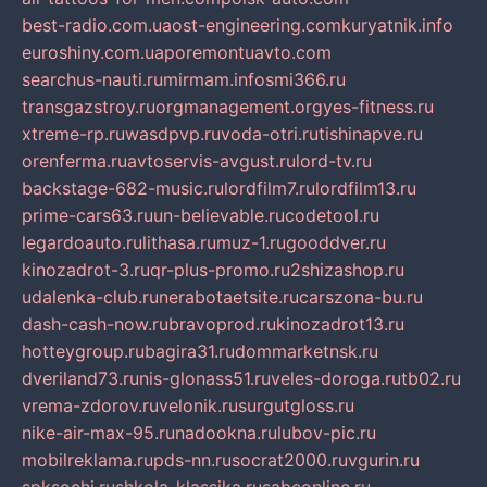
best-radio.com.ua
ost-engineering.com
kuryatnik.info
euroshiny.com.ua
poremontuavto.com
searchus-nauti.ru
mirmam.info
smi366.ru
transgazstroy.ru
orgmanagement.org
yes-fitness.ru
xtreme-rp.ru
wasdpvp.ru
voda-otri.ru
tishinapve.ru
orenferma.ru
avtoservis-avgust.ru
lord-tv.ru
backstage-682-music.ru
lordfilm7.ru
lordfilm13.ru
prime-cars63.ru
un-believable.ru
codetool.ru
legardoauto.ru
lithasa.ru
muz-1.ru
gooddver.ru
kinozadrot-3.ru
qr-plus-promo.ru
2shizashop.ru
udalenka-club.ru
nerabotaetsite.ru
carszona-bu.ru
dash-cash-now.ru
bravoprod.ru
kinozadrot13.ru
hotteygroup.ru
bagira31.ru
dommarketnsk.ru
dveriland73.ru
nis-glonass51.ru
veles-doroga.ru
tb02.ru
vrema-zdorov.ru
velonik.ru
surgutgloss.ru
nike-air-max-95.ru
nadookna.ru
lubov-pic.ru
mobilreklama.ru
pds-nn.ru
socrat2000.ru
vgurin.ru