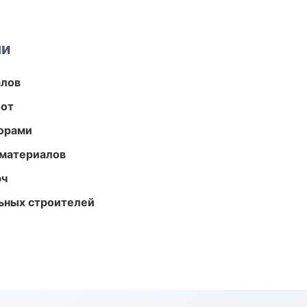
ми
алов
бот
торами
 материалов
юч
ьных строителей