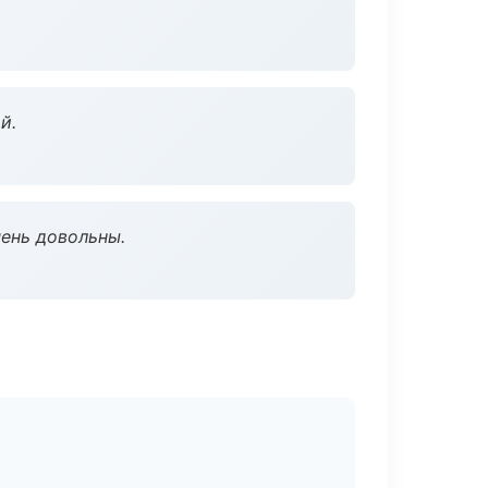
й.
чень довольны.