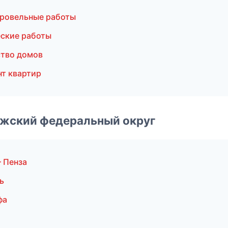
ровельные работы
ские работы
тво домов
т квартир
лжский федеральный округ
 Пенза
ь
фа