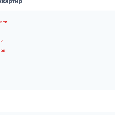
квартир
вск
ск
тов