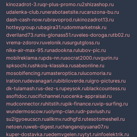
kinozadrot-3.ru
qr-plus-promo.ru
2shizashop.ru
udalenka-club.ru
nerabotaetsite.ru
carszona-bu.ru
dash-cash-now.ru
bravoprod.ru
kinozadrot13.ru
hotteygroup.ru
bagira31.ru
dommarketnsk.ru
dveriland73.ru
nis-glonass51.ru
veles-doroga.ru
tb02.ru
vrema-zdorov.ru
velonik.ru
surgutgloss.ru
nike-air-max-95.ru
nadookna.ru
lubov-pic.ru
mobilreklama.ru
pds-nn.ru
socrat2000.ru
vgurin.ru
spksochi.ru
shkola-klassika.ru
sabeonline.ru
mosoblfencing.ru
masteroptica.ru
lucomoria.ru
iration.ru
devanagari.ru
biblioverde.ru
igro-pictures.ru
dk-tulamash.ru
s-dez-s.ru
peysok.ru
blackcountess.ru
asoftdoc.ru
scifichannel.ru
ocenka-appraisal.ru
mudconnector.ru
hitstih.ru
pik-finance.ru
vip-surfing.ru
wundermoscow.ru
olymp-clan.ru
dr-pavlush.ru
su2lgyoeucscn.ru
allkmv.ru
dhgfd.ru
tesotomeshell.ru
netoen.ru
web-digest.ru
changanqiyuana07.ru
kuper-dostavka.ru
edemvgelen.ru
ytyt.ru
infoelektrik.ru