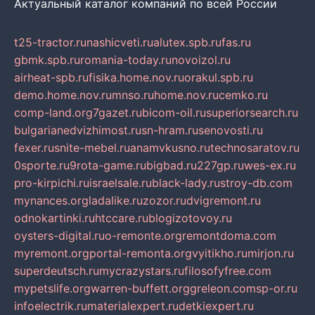
Актуальный каталог компаний по всей России
t25-tractor.ru
nashicveti.ru
alutex.spb.ru
fas.ru
gbmk.spb.ru
romania-today.ru
novoizol.ru
airheat-spb.ru
fisika.home.nov.ru
orakul.spb.ru
demo.home.nov.ru
mnso.ru
home.nov.ru
cemko.ru
comp-land.org
7gazet.ru
bicom-oil.ru
superiorsearch.ru
bulgarianedvizhimost.ru
sn-hram.ru
senovosti.ru
fexer.ru
snite-mebel.ru
anamvkusno.ru
technosaratov.ru
0sporte.ru
9rota-game.ru
bigbad.ru
227gp.ru
wes-ex.ru
pro-kirpichi.ru
israelsale.ru
black-lady.ru
stroy-db.com
mynances.org
ladalike.ru
zozor.ru
dvigremont.ru
odnokartinki.ru
htccare.ru
blogizotovoy.ru
oysters-digital.ru
o-remonte.org
remontdoma.com
myremont.org
portal-remonta.org
vyitikho.ru
mirjon.ru
superdeutsch.ru
mycrazystars.ru
filosofyfree.com
mypetslife.org
warren-buffett.org
greleon.com
sp-or.ru
infoelectrik.ru
materialexpert.ru
detkiexpert.ru