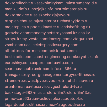
doktorvilechit.ru
vsesvoimirykami.ru
instrumentgid.ru
manikjurinfo.ru
hozjajkainfo.ru
stroimaterials.ru
doktoradvice.ru
selskoehozjajstvo.ru
otopleniehouse.ru
justinterior.ru
chastnyjdom.ru
mojateplica.ru
podelkimaster.ru
landshaftblog.ru
garazhov.com
monamy.net
stroysnami.kz
lcna.kz
stroyu.kz
my-vesta.com
timeszp.com
avtoguru.net
zsmh.com.ua
allcelebsplasticsurgery.com
all-tattoos-for-men.com
poisk-auto.com
best-radio.com.ua
ost-engineering.com
kuryatnik.info
euroshiny.com.ua
poremontuavto.com
searchus-nauti.ru
mirmam.info
smi366.ru
transgazstroy.ru
orgmanagement.org
yes-fitness.ru
xtreme-rp.ru
wasdpvp.ru
voda-otri.ru
tishinapve.ru
orenferma.ru
avtoservis-avgust.ru
lord-tv.ru
backstage-682-music.ru
lordfilm7.ru
lordfilm13.ru
prime-cars63.ru
un-believable.ru
codetool.ru
legardoauto.ru
lithasa.ru
muz-1.ru
gooddver.ru