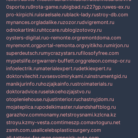
0sporte.ru
9rota-game.ru
bigbad.ru
227gp.ru
wes-ex.ru
pro-kirpichi.ru
israelsale.ru
black-lady.ru
stroy-db.com
mynances.org
ladalike.ru
zozor.ru
dvigremont.ru
odnokartinki.ru
htccare.ru
blogizotovoy.ru
oysters-digital.ru
o-remonte.org
remontdoma.com
myremont.org
portal-remonta.org
vyitikho.ru
mirjon.ru
superdeutsch.ru
mycrazystars.ru
filosofyfree.com
mypetslife.org
warren-buffett.org
greleon.com
sp-or.ru
infoelectrik.ru
materialexpert.ru
detkiexpert.ru
doktorvilechit.ru
vsesvoimirykami.ru
instrumentgid.ru
manikjurinfo.ru
hozjajkainfo.ru
stroimaterials.ru
doktoradvice.ru
selskoehozjajstvo.ru
otopleniehouse.ru
justinterior.ru
chastnyjdom.ru
mojateplica.ru
podelkimaster.ru
landshaftblog.ru
garazhov.com
monamy.net
stroysnami.kz
lcna.kz
stroyu.kz
my-vesta.com
timeszp.com
avtoguru.net
zsmh.com.ua
allcelebsplasticsurgery.com
all-tattoos-for-men.com
poisk-auto.com