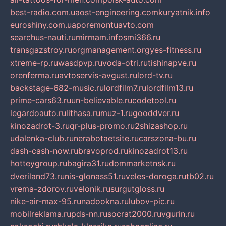
best-radio.com.ua
ost-engineering.com
kuryatnik.info
euroshiny.com.ua
poremontuavto.com
searchus-nauti.ru
mirmam.info
smi366.ru
transgazstroy.ru
orgmanagement.org
yes-fitness.ru
xtreme-rp.ru
wasdpvp.ru
voda-otri.ru
tishinapve.ru
orenferma.ru
avtoservis-avgust.ru
lord-tv.ru
backstage-682-music.ru
lordfilm7.ru
lordfilm13.ru
prime-cars63.ru
un-believable.ru
codetool.ru
legardoauto.ru
lithasa.ru
muz-1.ru
gooddver.ru
kinozadrot-3.ru
qr-plus-promo.ru
2shizashop.ru
udalenka-club.ru
nerabotaetsite.ru
carszona-bu.ru
dash-cash-now.ru
bravoprod.ru
kinozadrot13.ru
hotteygroup.ru
bagira31.ru
dommarketnsk.ru
dveriland73.ru
nis-glonass51.ru
veles-doroga.ru
tb02.ru
vrema-zdorov.ru
velonik.ru
surgutgloss.ru
nike-air-max-95.ru
nadookna.ru
lubov-pic.ru
mobilreklama.ru
pds-nn.ru
socrat2000.ru
vgurin.ru