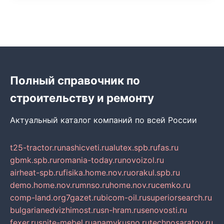
Полный справочник по
строительству и ремонту
Актуальный каталог компаний по всей России
t25-tractor.ru
nashicveti.ru
alutex.spb.ru
fas.ru
gbmk.spb.ru
romania-today.ru
novoizol.ru
airheat-spb.ru
fisika.home.nov.ru
orakul.spb.ru
demo.home.nov.ru
mnso.ru
home.nov.ru
cemko.ru
comp-land.org
7gazet.ru
bicom-oil.ru
superiorsearch.ru
bulgarianedvizhimost.ru
sn-hram.ru
senovosti.ru
fexer.ru
snite-mebel.ru
anamvkusno.ru
technosaratov.ru