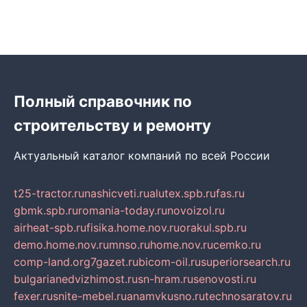
Полный справочник по
строительству и ремонту
Актуальный каталог компаний по всей России
t25-tractor.ru
nashicveti.ru
alutex.spb.ru
fas.ru
gbmk.spb.ru
romania-today.ru
novoizol.ru
airheat-spb.ru
fisika.home.nov.ru
orakul.spb.ru
demo.home.nov.ru
mnso.ru
home.nov.ru
cemko.ru
comp-land.org
7gazet.ru
bicom-oil.ru
superiorsearch.ru
bulgarianedvizhimost.ru
sn-hram.ru
senovosti.ru
fexer.ru
snite-mebel.ru
anamvkusno.ru
technosaratov.ru