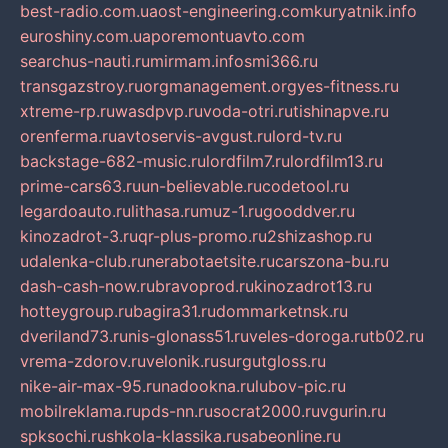
best-radio.com.ua
ost-engineering.com
kuryatnik.info
euroshiny.com.ua
poremontuavto.com
searchus-nauti.ru
mirmam.info
smi366.ru
transgazstroy.ru
orgmanagement.org
yes-fitness.ru
xtreme-rp.ru
wasdpvp.ru
voda-otri.ru
tishinapve.ru
orenferma.ru
avtoservis-avgust.ru
lord-tv.ru
backstage-682-music.ru
lordfilm7.ru
lordfilm13.ru
prime-cars63.ru
un-believable.ru
codetool.ru
legardoauto.ru
lithasa.ru
muz-1.ru
gooddver.ru
kinozadrot-3.ru
qr-plus-promo.ru
2shizashop.ru
udalenka-club.ru
nerabotaetsite.ru
carszona-bu.ru
dash-cash-now.ru
bravoprod.ru
kinozadrot13.ru
hotteygroup.ru
bagira31.ru
dommarketnsk.ru
dveriland73.ru
nis-glonass51.ru
veles-doroga.ru
tb02.ru
vrema-zdorov.ru
velonik.ru
surgutgloss.ru
nike-air-max-95.ru
nadookna.ru
lubov-pic.ru
mobilreklama.ru
pds-nn.ru
socrat2000.ru
vgurin.ru
spksochi.ru
shkola-klassika.ru
sabeonline.ru