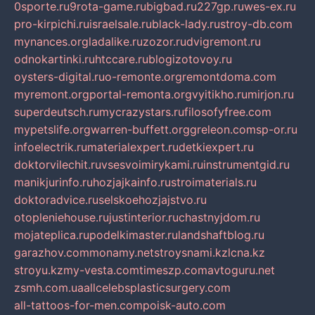
0sporte.ru
9rota-game.ru
bigbad.ru
227gp.ru
wes-ex.ru
pro-kirpichi.ru
israelsale.ru
black-lady.ru
stroy-db.com
mynances.org
ladalike.ru
zozor.ru
dvigremont.ru
odnokartinki.ru
htccare.ru
blogizotovoy.ru
oysters-digital.ru
o-remonte.org
remontdoma.com
myremont.org
portal-remonta.org
vyitikho.ru
mirjon.ru
superdeutsch.ru
mycrazystars.ru
filosofyfree.com
mypetslife.org
warren-buffett.org
greleon.com
sp-or.ru
infoelectrik.ru
materialexpert.ru
detkiexpert.ru
doktorvilechit.ru
vsesvoimirykami.ru
instrumentgid.ru
manikjurinfo.ru
hozjajkainfo.ru
stroimaterials.ru
doktoradvice.ru
selskoehozjajstvo.ru
otopleniehouse.ru
justinterior.ru
chastnyjdom.ru
mojateplica.ru
podelkimaster.ru
landshaftblog.ru
garazhov.com
monamy.net
stroysnami.kz
lcna.kz
stroyu.kz
my-vesta.com
timeszp.com
avtoguru.net
zsmh.com.ua
allcelebsplasticsurgery.com
all-tattoos-for-men.com
poisk-auto.com