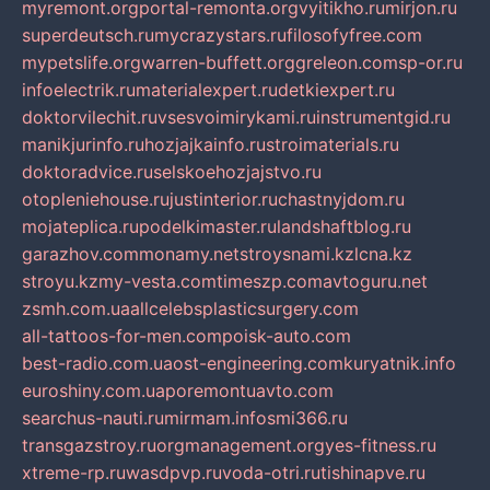
myremont.org
portal-remonta.org
vyitikho.ru
mirjon.ru
superdeutsch.ru
mycrazystars.ru
filosofyfree.com
mypetslife.org
warren-buffett.org
greleon.com
sp-or.ru
infoelectrik.ru
materialexpert.ru
detkiexpert.ru
doktorvilechit.ru
vsesvoimirykami.ru
instrumentgid.ru
manikjurinfo.ru
hozjajkainfo.ru
stroimaterials.ru
doktoradvice.ru
selskoehozjajstvo.ru
otopleniehouse.ru
justinterior.ru
chastnyjdom.ru
mojateplica.ru
podelkimaster.ru
landshaftblog.ru
garazhov.com
monamy.net
stroysnami.kz
lcna.kz
stroyu.kz
my-vesta.com
timeszp.com
avtoguru.net
zsmh.com.ua
allcelebsplasticsurgery.com
all-tattoos-for-men.com
poisk-auto.com
best-radio.com.ua
ost-engineering.com
kuryatnik.info
euroshiny.com.ua
poremontuavto.com
searchus-nauti.ru
mirmam.info
smi366.ru
transgazstroy.ru
orgmanagement.org
yes-fitness.ru
xtreme-rp.ru
wasdpvp.ru
voda-otri.ru
tishinapve.ru