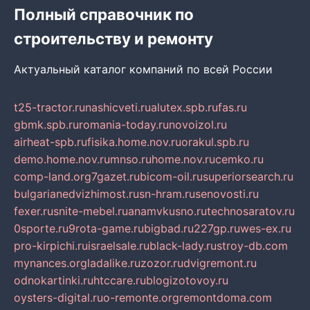
Полный справочник по
строительству и ремонту
Актуальный каталог компаний по всей России
t25-tractor.ru
nashicveti.ru
alutex.spb.ru
fas.ru
gbmk.spb.ru
romania-today.ru
novoizol.ru
airheat-spb.ru
fisika.home.nov.ru
orakul.spb.ru
demo.home.nov.ru
mnso.ru
home.nov.ru
cemko.ru
comp-land.org
7gazet.ru
bicom-oil.ru
superiorsearch.ru
bulgarianedvizhimost.ru
sn-hram.ru
senovosti.ru
fexer.ru
snite-mebel.ru
anamvkusno.ru
technosaratov.ru
0sporte.ru
9rota-game.ru
bigbad.ru
227gp.ru
wes-ex.ru
pro-kirpichi.ru
israelsale.ru
black-lady.ru
stroy-db.com
mynances.org
ladalike.ru
zozor.ru
dvigremont.ru
odnokartinki.ru
htccare.ru
blogizotovoy.ru
oysters-digital.ru
o-remonte.org
remontdoma.com