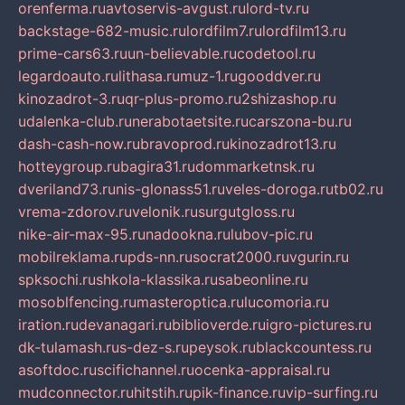
orenferma.ru
avtoservis-avgust.ru
lord-tv.ru
backstage-682-music.ru
lordfilm7.ru
lordfilm13.ru
prime-cars63.ru
un-believable.ru
codetool.ru
legardoauto.ru
lithasa.ru
muz-1.ru
gooddver.ru
kinozadrot-3.ru
qr-plus-promo.ru
2shizashop.ru
udalenka-club.ru
nerabotaetsite.ru
carszona-bu.ru
dash-cash-now.ru
bravoprod.ru
kinozadrot13.ru
hotteygroup.ru
bagira31.ru
dommarketnsk.ru
dveriland73.ru
nis-glonass51.ru
veles-doroga.ru
tb02.ru
vrema-zdorov.ru
velonik.ru
surgutgloss.ru
nike-air-max-95.ru
nadookna.ru
lubov-pic.ru
mobilreklama.ru
pds-nn.ru
socrat2000.ru
vgurin.ru
spksochi.ru
shkola-klassika.ru
sabeonline.ru
mosoblfencing.ru
masteroptica.ru
lucomoria.ru
iration.ru
devanagari.ru
biblioverde.ru
igro-pictures.ru
dk-tulamash.ru
s-dez-s.ru
peysok.ru
blackcountess.ru
asoftdoc.ru
scifichannel.ru
ocenka-appraisal.ru
mudconnector.ru
hitstih.ru
pik-finance.ru
vip-surfing.ru