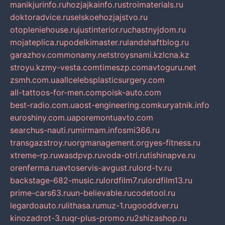
manikjurinfo.ru
hozjajkainfo.ru
stroimaterials.ru
doktoradvice.ru
selskoehozjajstvo.ru
otopleniehouse.ru
justinterior.ru
chastnyjdom.ru
mojateplica.ru
podelkimaster.ru
landshaftblog.ru
garazhov.com
monamy.net
stroysnami.kz
lcna.kz
stroyu.kz
my-vesta.com
timeszp.com
avtoguru.net
zsmh.com.ua
allcelebsplasticsurgery.com
all-tattoos-for-men.com
poisk-auto.com
best-radio.com.ua
ost-engineering.com
kuryatnik.info
euroshiny.com.ua
poremontuavto.com
searchus-nauti.ru
mirmam.info
smi366.ru
transgazstroy.ru
orgmanagement.org
yes-fitness.ru
xtreme-rp.ru
wasdpvp.ru
voda-otri.ru
tishinapve.ru
orenferma.ru
avtoservis-avgust.ru
lord-tv.ru
backstage-682-music.ru
lordfilm7.ru
lordfilm13.ru
prime-cars63.ru
un-believable.ru
codetool.ru
legardoauto.ru
lithasa.ru
muz-1.ru
gooddver.ru
kinozadrot-3.ru
qr-plus-promo.ru
2shizashop.ru