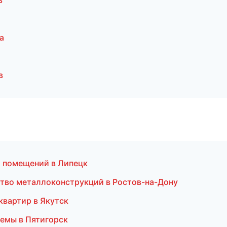
ь
а
в
а помещений в Липецк
ство металлоконструкций в Ростов-на-Дону
квартир в Якутск
темы в Пятигорск