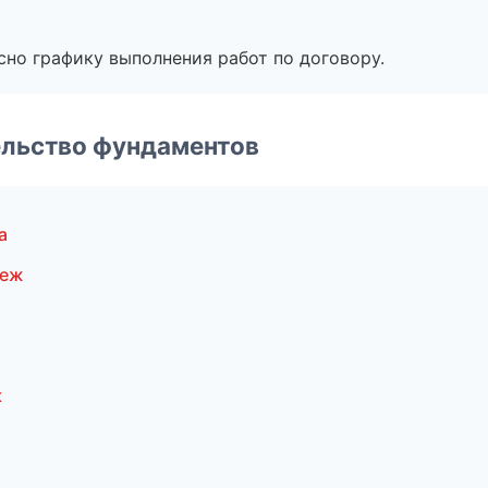
сно графику выполнения работ по договору.
ельство фундаментов
а
неж
к