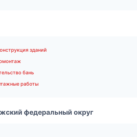
онструкция зданий
ромонтаж
тельство бань
нтажные работы
лжский федеральный округ