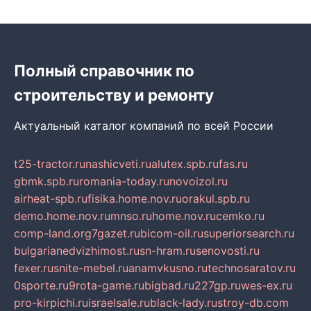
Полный справочник по
строительству и ремонту
Актуальный каталог компаний по всей России
t25-tractor.ru
nashicveti.ru
alutex.spb.ru
fas.ru
gbmk.spb.ru
romania-today.ru
novoizol.ru
airheat-spb.ru
fisika.home.nov.ru
orakul.spb.ru
demo.home.nov.ru
mnso.ru
home.nov.ru
cemko.ru
comp-land.org
7gazet.ru
bicom-oil.ru
superiorsearch.ru
bulgarianedvizhimost.ru
sn-hram.ru
senovosti.ru
fexer.ru
snite-mebel.ru
anamvkusno.ru
technosaratov.ru
0sporte.ru
9rota-game.ru
bigbad.ru
227gp.ru
wes-ex.ru
pro-kirpichi.ru
israelsale.ru
black-lady.ru
stroy-db.com