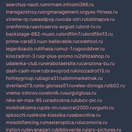
searchus-nauti.ru
mirmam.info
smi366.ru
transgazstroy.ru
orgmanagement.org
yes-fitness.ru
xtreme-rp.ru
wasdpvp.ru
voda-otri.ru
tishinapve.ru
orenferma.ru
avtoservis-avgust.ru
lord-tv.ru
backstage-682-music.ru
lordfilm7.ru
lordfilm13.ru
prime-cars63.ru
un-believable.ru
codetool.ru
legardoauto.ru
lithasa.ru
muz-1.ru
gooddver.ru
kinozadrot-3.ru
qr-plus-promo.ru
2shizashop.ru
udalenka-club.ru
nerabotaetsite.ru
carszona-bu.ru
dash-cash-now.ru
bravoprod.ru
kinozadrot13.ru
hotteygroup.ru
bagira31.ru
dommarketnsk.ru
dveriland73.ru
nis-glonass51.ru
veles-doroga.ru
tb02.ru
vrema-zdorov.ru
velonik.ru
surgutgloss.ru
nike-air-max-95.ru
nadookna.ru
lubov-pic.ru
mobilreklama.ru
pds-nn.ru
socrat2000.ru
vgurin.ru
spksochi.ru
shkola-klassika.ru
sabeonline.ru
mosoblfencing.ru
masteroptica.ru
lucomoria.ru
iration.ru
devanagari.ru
biblioverde.ru
igro-pictures.ru