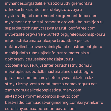
mynances.org
ladalike.ru
zozor.ru
dvigremont.ru
odnokartinki.ru
htccare.ru
blogizotovoy.ru
oysters-digital.ru
o-remonte.org
remontdoma.com
myremont.org
portal-remonta.org
vyitikho.ru
mirjon.ru
superdeutsch.ru
mycrazystars.ru
filosofyfree.com
mypetslife.org
warren-buffett.org
greleon.com
sp-or.ru
infoelectrik.ru
materialexpert.ru
detkiexpert.ru
doktorvilechit.ru
vsesvoimirykami.ru
instrumentgid.ru
manikjurinfo.ru
hozjajkainfo.ru
stroimaterials.ru
doktoradvice.ru
selskoehozjajstvo.ru
otopleniehouse.ru
justinterior.ru
chastnyjdom.ru
mojateplica.ru
podelkimaster.ru
landshaftblog.ru
garazhov.com
monamy.net
stroysnami.kz
lcna.kz
stroyu.kz
my-vesta.com
timeszp.com
avtoguru.net
zsmh.com.ua
allcelebsplasticsurgery.com
all-tattoos-for-men.com
poisk-auto.com
best-radio.com.ua
ost-engineering.com
kuryatnik.info
euroshiny.com.ua
poremontuavto.com