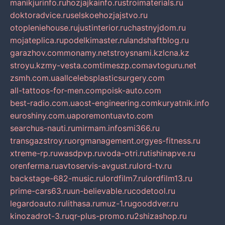
manikjurinfo.ru
hozjajkainfo.ru
stroimaterials.ru
doktoradvice.ru
selskoehozjajstvo.ru
otopleniehouse.ru
justinterior.ru
chastnyjdom.ru
mojateplica.ru
podelkimaster.ru
landshaftblog.ru
garazhov.com
monamy.net
stroysnami.kz
lcna.kz
stroyu.kz
my-vesta.com
timeszp.com
avtoguru.net
zsmh.com.ua
allcelebsplasticsurgery.com
all-tattoos-for-men.com
poisk-auto.com
best-radio.com.ua
ost-engineering.com
kuryatnik.info
euroshiny.com.ua
poremontuavto.com
searchus-nauti.ru
mirmam.info
smi366.ru
transgazstroy.ru
orgmanagement.org
yes-fitness.ru
xtreme-rp.ru
wasdpvp.ru
voda-otri.ru
tishinapve.ru
orenferma.ru
avtoservis-avgust.ru
lord-tv.ru
backstage-682-music.ru
lordfilm7.ru
lordfilm13.ru
prime-cars63.ru
un-believable.ru
codetool.ru
legardoauto.ru
lithasa.ru
muz-1.ru
gooddver.ru
kinozadrot-3.ru
qr-plus-promo.ru
2shizashop.ru