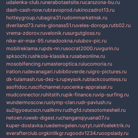
udalenka-club.ru
nerabotaetsite.ru
carszona-bu.ru
dash-cash-now.ru
bravoprod.ru
kinozadrot13.ru
hotteygroup.ru
bagira31.ru
dommarketnsk.ru
dveriland73.ru
nis-glonass51.ru
veles-doroga.ru
tb02.ru
vrema-zdorov.ru
velonik.ru
surgutgloss.ru
nike-air-max-95.ru
nadookna.ru
lubov-pic.ru
mobilreklama.ru
pds-nn.ru
socrat2000.ru
vgurin.ru
spksochi.ru
shkola-klassika.ru
sabeonline.ru
mosoblfencing.ru
masteroptica.ru
lucomoria.ru
iration.ru
devanagari.ru
biblioverde.ru
igro-pictures.ru
dk-tulamash.ru
s-dez-s.ru
peysok.ru
blackcountess.ru
asoftdoc.ru
scifichannel.ru
ocenka-appraisal.ru
mudconnector.ru
hitstih.ru
pik-finance.ru
vip-surfing.ru
wundermoscow.ru
olymp-clan.ru
dr-pavlush.ru
su2lgyoeucscn.ru
allkmv.ru
dhgfd.ru
tesotomeshell.ru
netoen.ru
web-digest.ru
changanqiyuana07.ru
kuper-dostavka.ru
edemvgelen.ru
ytyt.ru
infoelektrik.ru
everafterclub.org
kirillkgr.ru
goodv1234.ru
oopslady.ru