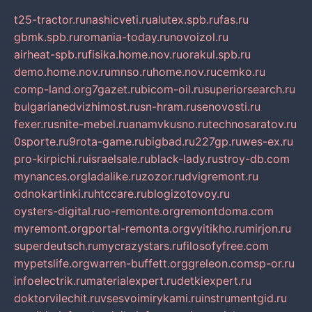
t25-tractor.ru
nashicveti.ru
alutex.spb.ru
fas.ru
gbmk.spb.ru
romania-today.ru
novoizol.ru
airheat-spb.ru
fisika.home.nov.ru
orakul.spb.ru
demo.home.nov.ru
mnso.ru
home.nov.ru
cemko.ru
comp-land.org
7gazet.ru
bicom-oil.ru
superiorsearch.ru
bulgarianedvizhimost.ru
sn-hram.ru
senovosti.ru
fexer.ru
snite-mebel.ru
anamvkusno.ru
technosaratov.ru
0sporte.ru
9rota-game.ru
bigbad.ru
227gp.ru
wes-ex.ru
pro-kirpichi.ru
israelsale.ru
black-lady.ru
stroy-db.com
mynances.org
ladalike.ru
zozor.ru
dvigremont.ru
odnokartinki.ru
htccare.ru
blogizotovoy.ru
oysters-digital.ru
o-remonte.org
remontdoma.com
myremont.org
portal-remonta.org
vyitikho.ru
mirjon.ru
superdeutsch.ru
mycrazystars.ru
filosofyfree.com
mypetslife.org
warren-buffett.org
greleon.com
sp-or.ru
infoelectrik.ru
materialexpert.ru
detkiexpert.ru
doktorvilechit.ru
vsesvoimirykami.ru
instrumentgid.ru