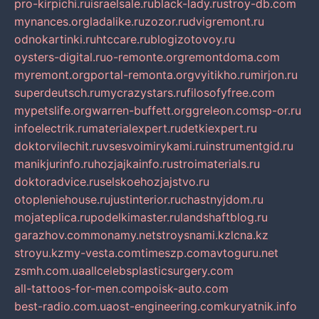
pro-kirpichi.ru
israelsale.ru
black-lady.ru
stroy-db.com
mynances.org
ladalike.ru
zozor.ru
dvigremont.ru
odnokartinki.ru
htccare.ru
blogizotovoy.ru
oysters-digital.ru
o-remonte.org
remontdoma.com
myremont.org
portal-remonta.org
vyitikho.ru
mirjon.ru
superdeutsch.ru
mycrazystars.ru
filosofyfree.com
mypetslife.org
warren-buffett.org
greleon.com
sp-or.ru
infoelectrik.ru
materialexpert.ru
detkiexpert.ru
doktorvilechit.ru
vsesvoimirykami.ru
instrumentgid.ru
manikjurinfo.ru
hozjajkainfo.ru
stroimaterials.ru
doktoradvice.ru
selskoehozjajstvo.ru
otopleniehouse.ru
justinterior.ru
chastnyjdom.ru
mojateplica.ru
podelkimaster.ru
landshaftblog.ru
garazhov.com
monamy.net
stroysnami.kz
lcna.kz
stroyu.kz
my-vesta.com
timeszp.com
avtoguru.net
zsmh.com.ua
allcelebsplasticsurgery.com
all-tattoos-for-men.com
poisk-auto.com
best-radio.com.ua
ost-engineering.com
kuryatnik.info