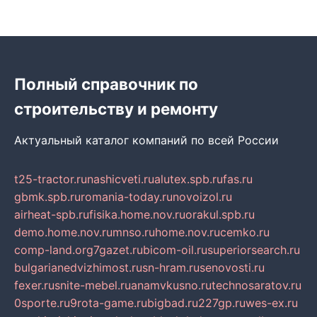
Полный справочник по
строительству и ремонту
Актуальный каталог компаний по всей России
t25-tractor.ru
nashicveti.ru
alutex.spb.ru
fas.ru
gbmk.spb.ru
romania-today.ru
novoizol.ru
airheat-spb.ru
fisika.home.nov.ru
orakul.spb.ru
demo.home.nov.ru
mnso.ru
home.nov.ru
cemko.ru
comp-land.org
7gazet.ru
bicom-oil.ru
superiorsearch.ru
bulgarianedvizhimost.ru
sn-hram.ru
senovosti.ru
fexer.ru
snite-mebel.ru
anamvkusno.ru
technosaratov.ru
0sporte.ru
9rota-game.ru
bigbad.ru
227gp.ru
wes-ex.ru