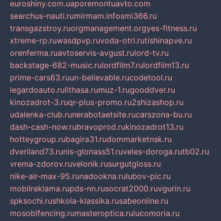
euroshiny.com.ua
poremontuavto.com
searchus-nauti.ru
mirmam.info
smi366.ru
transgazstroy.ru
orgmanagement.org
yes-fitness.ru
xtreme-rp.ru
wasdpvp.ru
voda-otri.ru
tishinapve.ru
orenferma.ru
avtoservis-avgust.ru
lord-tv.ru
backstage-682-music.ru
lordfilm7.ru
lordfilm13.ru
prime-cars63.ru
un-believable.ru
codetool.ru
legardoauto.ru
lithasa.ru
muz-1.ru
gooddver.ru
kinozadrot-3.ru
qr-plus-promo.ru
2shizashop.ru
udalenka-club.ru
nerabotaetsite.ru
carszona-bu.ru
dash-cash-now.ru
bravoprod.ru
kinozadrot13.ru
hotteygroup.ru
bagira31.ru
dommarketnsk.ru
dveriland73.ru
nis-glonass51.ru
veles-doroga.ru
tb02.ru
vrema-zdorov.ru
velonik.ru
surgutgloss.ru
nike-air-max-95.ru
nadookna.ru
lubov-pic.ru
mobilreklama.ru
pds-nn.ru
socrat2000.ru
vgurin.ru
spksochi.ru
shkola-klassika.ru
sabeonline.ru
mosoblfencing.ru
masteroptica.ru
lucomoria.ru