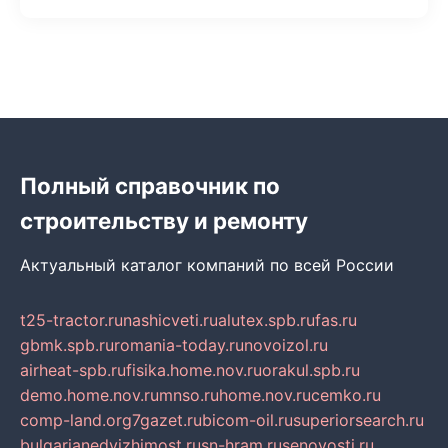
Полный справочник по
строительству и ремонту
Актуальный каталог компаний по всей России
t25-tractor.ru
nashicveti.ru
alutex.spb.ru
fas.ru
gbmk.spb.ru
romania-today.ru
novoizol.ru
airheat-spb.ru
fisika.home.nov.ru
orakul.spb.ru
demo.home.nov.ru
mnso.ru
home.nov.ru
cemko.ru
comp-land.org
7gazet.ru
bicom-oil.ru
superiorsearch.ru
bulgarianedvizhimost.ru
sn-hram.ru
senovosti.ru