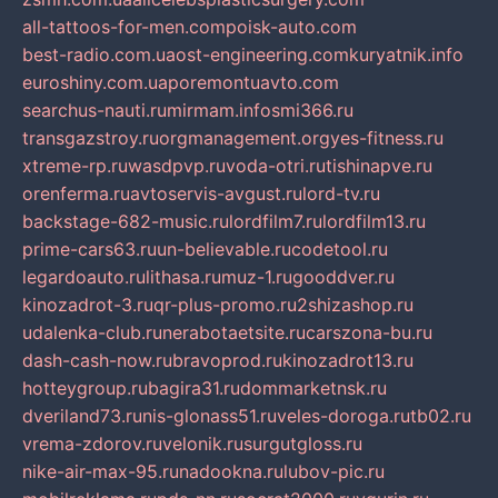
all-tattoos-for-men.com
poisk-auto.com
best-radio.com.ua
ost-engineering.com
kuryatnik.info
euroshiny.com.ua
poremontuavto.com
searchus-nauti.ru
mirmam.info
smi366.ru
transgazstroy.ru
orgmanagement.org
yes-fitness.ru
xtreme-rp.ru
wasdpvp.ru
voda-otri.ru
tishinapve.ru
orenferma.ru
avtoservis-avgust.ru
lord-tv.ru
backstage-682-music.ru
lordfilm7.ru
lordfilm13.ru
prime-cars63.ru
un-believable.ru
codetool.ru
legardoauto.ru
lithasa.ru
muz-1.ru
gooddver.ru
kinozadrot-3.ru
qr-plus-promo.ru
2shizashop.ru
udalenka-club.ru
nerabotaetsite.ru
carszona-bu.ru
dash-cash-now.ru
bravoprod.ru
kinozadrot13.ru
hotteygroup.ru
bagira31.ru
dommarketnsk.ru
dveriland73.ru
nis-glonass51.ru
veles-doroga.ru
tb02.ru
vrema-zdorov.ru
velonik.ru
surgutgloss.ru
nike-air-max-95.ru
nadookna.ru
lubov-pic.ru