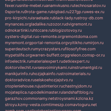
fexer.ru
snite-mebel.ru
anamvkusno.ru
technosaratov.ru
0sporte.ru
9rota-game.ru
bigbad.ru
227gp.ru
wes-ex.ru
pro-kirpichi.ru
israelsale.ru
black-lady.ru
stroy-db.com
mynances.org
ladalike.ru
zozor.ru
dvigremont.ru
odnokartinki.ru
htccare.ru
blogizotovoy.ru
oysters-digital.ru
o-remonte.org
remontdoma.com
myremont.org
portal-remonta.org
vyitikho.ru
mirjon.ru
superdeutsch.ru
mycrazystars.ru
filosofyfree.com
mypetslife.org
warren-buffett.org
greleon.com
sp-or.ru
infoelectrik.ru
materialexpert.ru
detkiexpert.ru
doktorvilechit.ru
vsesvoimirykami.ru
instrumentgid.ru
manikjurinfo.ru
hozjajkainfo.ru
stroimaterials.ru
doktoradvice.ru
selskoehozjajstvo.ru
otopleniehouse.ru
justinterior.ru
chastnyjdom.ru
mojateplica.ru
podelkimaster.ru
landshaftblog.ru
garazhov.com
monamy.net
stroysnami.kz
lcna.kz
stroyu.kz
my-vesta.com
timeszp.com
avtoguru.net
zsmh.com.ua
allcelebsplasticsurgery.com