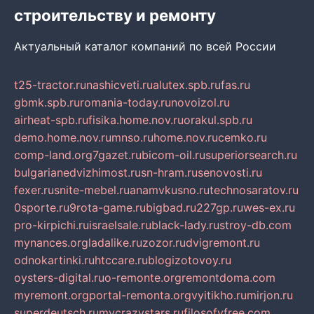
строительству и ремонту
Актуальный каталог компаний по всей России
t25-tractor.ru
nashicveti.ru
alutex.spb.ru
fas.ru
gbmk.spb.ru
romania-today.ru
novoizol.ru
airheat-spb.ru
fisika.home.nov.ru
orakul.spb.ru
demo.home.nov.ru
mnso.ru
home.nov.ru
cemko.ru
comp-land.org
7gazet.ru
bicom-oil.ru
superiorsearch.ru
bulgarianedvizhimost.ru
sn-hram.ru
senovosti.ru
fexer.ru
snite-mebel.ru
anamvkusno.ru
technosaratov.ru
0sporte.ru
9rota-game.ru
bigbad.ru
227gp.ru
wes-ex.ru
pro-kirpichi.ru
israelsale.ru
black-lady.ru
stroy-db.com
mynances.org
ladalike.ru
zozor.ru
dvigremont.ru
odnokartinki.ru
htccare.ru
blogizotovoy.ru
oysters-digital.ru
o-remonte.org
remontdoma.com
myremont.org
portal-remonta.org
vyitikho.ru
mirjon.ru
superdeutsch.ru
mycrazystars.ru
filosofyfree.com