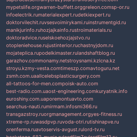
mypetslife.org
warren-buffett.org
greleon.com
sp-or.ru
infoelectrik.ru
materialexpert.ru
detkiexpert.ru
doktorvilechit.ru
vsesvoimirykami.ru
instrumentgid.ru
manikjurinfo.ru
hozjajkainfo.ru
stroimaterials.ru
doktoradvice.ru
selskoehozjajstvo.ru
otopleniehouse.ru
justinterior.ru
chastnyjdom.ru
mojateplica.ru
podelkimaster.ru
landshaftblog.ru
garazhov.com
monamy.net
stroysnami.kz
lcna.kz
stroyu.kz
my-vesta.com
timeszp.com
avtoguru.net
zsmh.com.ua
allcelebsplasticsurgery.com
all-tattoos-for-men.com
poisk-auto.com
best-radio.com.ua
ost-engineering.com
kuryatnik.info
euroshiny.com.ua
poremontuavto.com
searchus-nauti.ru
mirmam.info
smi366.ru
transgazstroy.ru
orgmanagement.org
yes-fitness.ru
xtreme-rp.ru
wasdpvp.ru
voda-otri.ru
tishinapve.ru
orenferma.ru
avtoservis-avgust.ru
lord-tv.ru