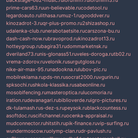
backstage-682-music.ru
lordfilm7.ru
lordfilm13.ru
prime-cars63.ru
un-believable.ru
codetool.ru
legardoauto.ru
lithasa.ru
muz-1.ru
gooddver.ru
kinozadrot-3.ru
qr-plus-promo.ru
2shizashop.ru
udalenka-club.ru
nerabotaetsite.ru
carszona-bu.ru
dash-cash-now.ru
bravoprod.ru
kinozadrot13.ru
hotteygroup.ru
bagira31.ru
dommarketnsk.ru
dveriland73.ru
nis-glonass51.ru
veles-doroga.ru
tb02.ru
vrema-zdorov.ru
velonik.ru
surgutgloss.ru
nike-air-max-95.ru
nadookna.ru
lubov-pic.ru
mobilreklama.ru
pds-nn.ru
socrat2000.ru
vgurin.ru
spksochi.ru
shkola-klassika.ru
sabeonline.ru
mosoblfencing.ru
masteroptica.ru
lucomoria.ru
iration.ru
devanagari.ru
biblioverde.ru
igro-pictures.ru
dk-tulamash.ru
s-dez-s.ru
peysok.ru
blackcountess.ru
asoftdoc.ru
scifichannel.ru
ocenka-appraisal.ru
mudconnector.ru
hitstih.ru
pik-finance.ru
vip-surfing.ru
wundermoscow.ru
olymp-clan.ru
dr-pavlush.ru