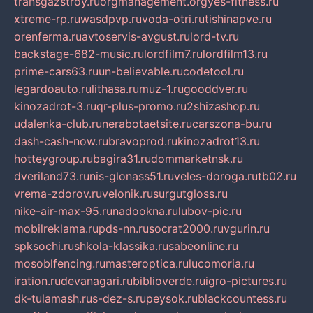
transgazstroy.ru
orgmanagement.org
yes-fitness.ru
xtreme-rp.ru
wasdpvp.ru
voda-otri.ru
tishinapve.ru
orenferma.ru
avtoservis-avgust.ru
lord-tv.ru
backstage-682-music.ru
lordfilm7.ru
lordfilm13.ru
prime-cars63.ru
un-believable.ru
codetool.ru
legardoauto.ru
lithasa.ru
muz-1.ru
gooddver.ru
kinozadrot-3.ru
qr-plus-promo.ru
2shizashop.ru
udalenka-club.ru
nerabotaetsite.ru
carszona-bu.ru
dash-cash-now.ru
bravoprod.ru
kinozadrot13.ru
hotteygroup.ru
bagira31.ru
dommarketnsk.ru
dveriland73.ru
nis-glonass51.ru
veles-doroga.ru
tb02.ru
vrema-zdorov.ru
velonik.ru
surgutgloss.ru
nike-air-max-95.ru
nadookna.ru
lubov-pic.ru
mobilreklama.ru
pds-nn.ru
socrat2000.ru
vgurin.ru
spksochi.ru
shkola-klassika.ru
sabeonline.ru
mosoblfencing.ru
masteroptica.ru
lucomoria.ru
iration.ru
devanagari.ru
biblioverde.ru
igro-pictures.ru
dk-tulamash.ru
s-dez-s.ru
peysok.ru
blackcountess.ru