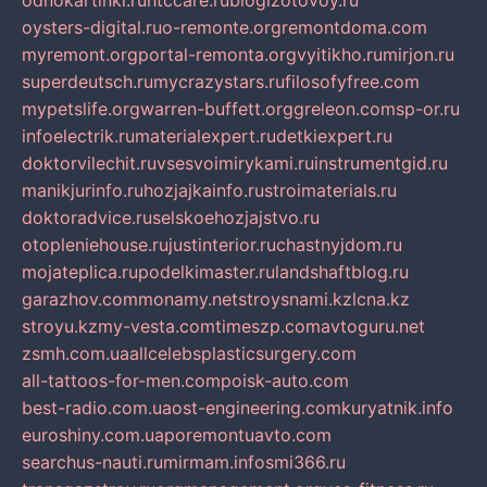
odnokartinki.ru
htccare.ru
blogizotovoy.ru
oysters-digital.ru
o-remonte.org
remontdoma.com
myremont.org
portal-remonta.org
vyitikho.ru
mirjon.ru
superdeutsch.ru
mycrazystars.ru
filosofyfree.com
mypetslife.org
warren-buffett.org
greleon.com
sp-or.ru
infoelectrik.ru
materialexpert.ru
detkiexpert.ru
doktorvilechit.ru
vsesvoimirykami.ru
instrumentgid.ru
manikjurinfo.ru
hozjajkainfo.ru
stroimaterials.ru
doktoradvice.ru
selskoehozjajstvo.ru
otopleniehouse.ru
justinterior.ru
chastnyjdom.ru
mojateplica.ru
podelkimaster.ru
landshaftblog.ru
garazhov.com
monamy.net
stroysnami.kz
lcna.kz
stroyu.kz
my-vesta.com
timeszp.com
avtoguru.net
zsmh.com.ua
allcelebsplasticsurgery.com
all-tattoos-for-men.com
poisk-auto.com
best-radio.com.ua
ost-engineering.com
kuryatnik.info
euroshiny.com.ua
poremontuavto.com
searchus-nauti.ru
mirmam.info
smi366.ru