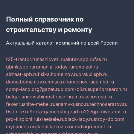
Полный справочник по
строительству и ремонту
Актуальный каталог компаний по всей России
t25-tractor.ru
nashicveti.ru
alutex.spb.ru
fas.ru
gbmk.spb.ru
romania-today.ru
novoizol.ru
airheat-spb.ru
fisika.home.nov.ru
orakul.spb.ru
demo.home.nov.ru
mnso.ru
home.nov.ru
cemko.ru
comp-land.org
7gazet.ru
bicom-oil.ru
superiorsearch.ru
bulgarianedvizhimost.ru
sn-hram.ru
senovosti.ru
fexer.ru
snite-mebel.ru
anamvkusno.ru
technosaratov.ru
0sporte.ru
9rota-game.ru
bigbad.ru
227gp.ru
wes-ex.ru
pro-kirpichi.ru
israelsale.ru
black-lady.ru
stroy-db.com
mynances.org
ladalike.ru
zozor.ru
dvigremont.ru