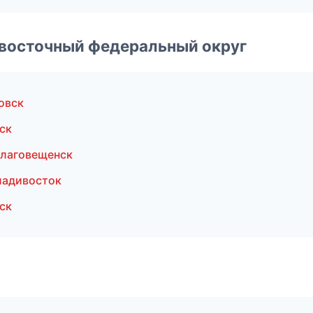
евосточный федеральный округ
овск
ск
Благовещенск
ладивосток
ск