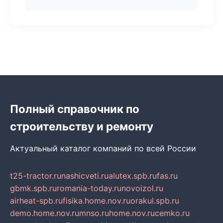
Полный справочник по
строительству и ремонту
Актуальный каталог компаний по всей России
t25-tractor.ru
nashicveti.ru
alutex.spb.ru
fas.ru
gbmk.spb.ru
romania-today.ru
novoizol.ru
airheat-spb.ru
fisika.home.nov.ru
orakul.spb.ru
demo.home.nov.ru
mnso.ru
home.nov.ru
cemko.ru