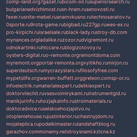
comp-land.org
7gazet.ru
bicom-oil.ru
superiorsearch.ru
bulgarianedvizhimost.ru
sn-hram.ru
senovosti.ru
fexer.ru
snite-mebel.ru
anamvkusno.ru
technosaratov.ru
0sporte.ru
9rota-game.ru
bigbad.ru
227gp.ru
wes-ex.ru
pro-kirpichi.ru
israelsale.ru
black-lady.ru
stroy-db.com
mynances.org
ladalike.ru
zozor.ru
dvigremont.ru
odnokartinki.ru
htccare.ru
blogizotovoy.ru
oysters-digital.ru
o-remonte.org
remontdoma.com
myremont.org
portal-remonta.org
vyitikho.ru
mirjon.ru
superdeutsch.ru
mycrazystars.ru
filosofyfree.com
mypetslife.org
warren-buffett.org
greleon.com
sp-or.ru
infoelectrik.ru
materialexpert.ru
detkiexpert.ru
doktorvilechit.ru
vsesvoimirykami.ru
instrumentgid.ru
manikjurinfo.ru
hozjajkainfo.ru
stroimaterials.ru
doktoradvice.ru
selskoehozjajstvo.ru
otopleniehouse.ru
justinterior.ru
chastnyjdom.ru
mojateplica.ru
podelkimaster.ru
landshaftblog.ru
garazhov.com
monamy.net
stroysnami.kz
lcna.kz