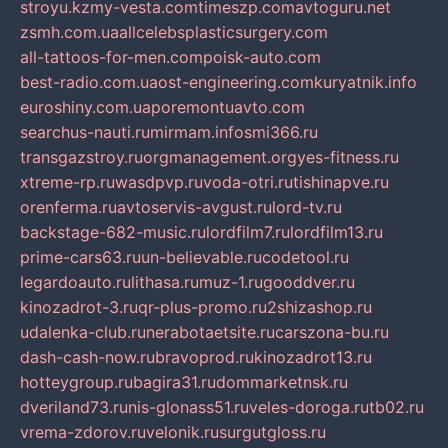
stroyu.kz
my-vesta.com
timeszp.com
avtoguru.net
zsmh.com.ua
allcelebsplasticsurgery.com
all-tattoos-for-men.com
poisk-auto.com
best-radio.com.ua
ost-engineering.com
kuryatnik.info
euroshiny.com.ua
poremontuavto.com
searchus-nauti.ru
mirmam.info
smi366.ru
transgazstroy.ru
orgmanagement.org
yes-fitness.ru
xtreme-rp.ru
wasdpvp.ru
voda-otri.ru
tishinapve.ru
orenferma.ru
avtoservis-avgust.ru
lord-tv.ru
backstage-682-music.ru
lordfilm7.ru
lordfilm13.ru
prime-cars63.ru
un-believable.ru
codetool.ru
legardoauto.ru
lithasa.ru
muz-1.ru
gooddver.ru
kinozadrot-3.ru
qr-plus-promo.ru
2shizashop.ru
udalenka-club.ru
nerabotaetsite.ru
carszona-bu.ru
dash-cash-now.ru
bravoprod.ru
kinozadrot13.ru
hotteygroup.ru
bagira31.ru
dommarketnsk.ru
dveriland73.ru
nis-glonass51.ru
veles-doroga.ru
tb02.ru
vrema-zdorov.ru
velonik.ru
surgutgloss.ru