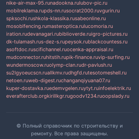
nike-air-max-95.ru
nadookna.ru
lubov-pic.ru
mobilreklama.ru
pds-nn.ru
socrat2000.ru
vgurin.ru
spksochi.ru
shkola-klassika.ru
sabeonline.ru
mosoblfencing.ru
masteroptica.ru
lucomoria.ru
iration.ru
devanagari.ru
biblioverde.ru
igro-pictures.ru
dk-tulamash.ru
s-dez-s.ru
peysok.ru
blackcountess.ru
asoftdoc.ru
scifichannel.ru
ocenka-appraisal.ru
mudconnector.ru
hitstih.ru
pik-finance.ru
vip-surfing.ru
wundermoscow.ru
olymp-clan.ru
dr-pavlush.ru
su2lgyoeucscn.ru
allkmv.ru
dhgfd.ru
tesotomeshell.ru
netoen.ru
web-digest.ru
changanqiyuana07.ru
kuper-dostavka.ru
edemvgelen.ru
ytyt.ru
infoelektrik.ru
everafterclub.org
kirillkgr.ru
goodv1234.ru
oopslady.ru
© Полный справочник по строительству и
ремонту. Все права защищены.