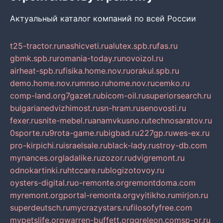
Актуальный каталог компаний по всей России
t25-tractor.ru
nashicveti.ru
alutex.spb.ru
fas.ru
gbmk.spb.ru
romania-today.ru
novoizol.ru
airheat-spb.ru
fisika.home.nov.ru
orakul.spb.ru
demo.home.nov.ru
mnso.ru
home.nov.ru
cemko.ru
comp-land.org
7gazet.ru
bicom-oil.ru
superiorsearch.ru
bulgarianedvizhimost.ru
sn-hram.ru
senovosti.ru
fexer.ru
snite-mebel.ru
anamvkusno.ru
technosaratov.ru
0sporte.ru
9rota-game.ru
bigbad.ru
227gp.ru
wes-ex.ru
pro-kirpichi.ru
israelsale.ru
black-lady.ru
stroy-db.com
mynances.org
ladalike.ru
zozor.ru
dvigremont.ru
odnokartinki.ru
htccare.ru
blogizotovoy.ru
oysters-digital.ru
o-remonte.org
remontdoma.com
myremont.org
portal-remonta.org
vyitikho.ru
mirjon.ru
superdeutsch.ru
mycrazystars.ru
filosofyfree.com
mypetslife.org
warren-buffett.org
greleon.com
sp-or.ru