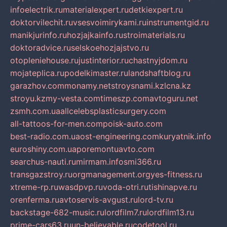
infoelectrik.ru
materialexpert.ru
detkiexpert.ru
doktorvilechit.ru
vsesvoimirykami.ru
instrumentgid.ru
manikjurinfo.ru
hozjajkainfo.ru
stroimaterials.ru
doktoradvice.ru
selskoehozjajstvo.ru
otopleniehouse.ru
justinterior.ru
chastnyjdom.ru
mojateplica.ru
podelkimaster.ru
landshaftblog.ru
garazhov.com
monamy.net
stroysnami.kz
lcna.kz
stroyu.kz
my-vesta.com
timeszp.com
avtoguru.net
zsmh.com.ua
allcelebsplasticsurgery.com
all-tattoos-for-men.com
poisk-auto.com
best-radio.com.ua
ost-engineering.com
kuryatnik.info
euroshiny.com.ua
poremontuavto.com
searchus-nauti.ru
mirmam.info
smi366.ru
transgazstroy.ru
orgmanagement.org
yes-fitness.ru
xtreme-rp.ru
wasdpvp.ru
voda-otri.ru
tishinapve.ru
orenferma.ru
avtoservis-avgust.ru
lord-tv.ru
backstage-682-music.ru
lordfilm7.ru
lordfilm13.ru
prime-cars63.ru
un-believable.ru
codetool.ru