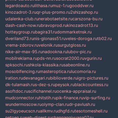
legardoauto.ru
lithasa.ru
muz-1.ru
gooddver.ru
kinozadrot-3.ru
qr-plus-promo.ru
2shizashop.ru
udalenka-club.ru
nerabotaetsite.ru
carszona-bu.ru
dash-cash-now.ru
bravoprod.ru
kinozadrot13.ru
hotteygroup.ru
bagira31.ru
dommarketnsk.ru
dveriland73.ru
nis-glonass51.ru
veles-doroga.ru
tb02.ru
vrema-zdorov.ru
velonik.ru
surgutgloss.ru
nike-air-max-95.ru
nadookna.ru
lubov-pic.ru
mobilreklama.ru
pds-nn.ru
socrat2000.ru
vgurin.ru
spksochi.ru
shkola-klassika.ru
sabeonline.ru
mosoblfencing.ru
masteroptica.ru
lucomoria.ru
iration.ru
devanagari.ru
biblioverde.ru
igro-pictures.ru
dk-tulamash.ru
s-dez-s.ru
peysok.ru
blackcountess.ru
asoftdoc.ru
scifichannel.ru
ocenka-appraisal.ru
mudconnector.ru
hitstih.ru
pik-finance.ru
vip-surfing.ru
wundermoscow.ru
olymp-clan.ru
dr-pavlush.ru
su2lgyoeucscn.ru
allkmv.ru
dhgfd.ru
tesotomeshell.ru
netoen.ru
web-digest.ru
changanqiyuana07.ru