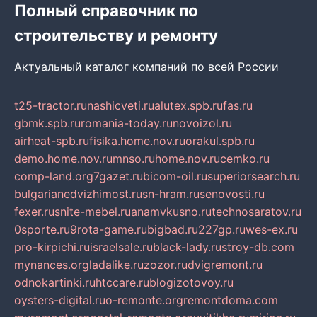
Полный справочник по
строительству и ремонту
Актуальный каталог компаний по всей России
t25-tractor.ru
nashicveti.ru
alutex.spb.ru
fas.ru
gbmk.spb.ru
romania-today.ru
novoizol.ru
airheat-spb.ru
fisika.home.nov.ru
orakul.spb.ru
demo.home.nov.ru
mnso.ru
home.nov.ru
cemko.ru
comp-land.org
7gazet.ru
bicom-oil.ru
superiorsearch.ru
bulgarianedvizhimost.ru
sn-hram.ru
senovosti.ru
fexer.ru
snite-mebel.ru
anamvkusno.ru
technosaratov.ru
0sporte.ru
9rota-game.ru
bigbad.ru
227gp.ru
wes-ex.ru
pro-kirpichi.ru
israelsale.ru
black-lady.ru
stroy-db.com
mynances.org
ladalike.ru
zozor.ru
dvigremont.ru
odnokartinki.ru
htccare.ru
blogizotovoy.ru
oysters-digital.ru
o-remonte.org
remontdoma.com