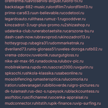
orenferma.ru
avtoservis-avgust.ru
lord-tv.ru
backstage-682-music.ru
lordfilm7.ru
lordfilm13.ru
prime-cars63.ru
un-believable.ru
codetool.ru
legardoauto.ru
lithasa.ru
muz-1.ru
gooddver.ru
kinozadrot-3.ru
qr-plus-promo.ru
2shizashop.ru
udalenka-club.ru
nerabotaetsite.ru
carszona-bu.ru
dash-cash-now.ru
bravoprod.ru
kinozadrot13.ru
hotteygroup.ru
bagira31.ru
dommarketnsk.ru
dveriland73.ru
nis-glonass51.ru
veles-doroga.ru
tb02.ru
vrema-zdorov.ru
velonik.ru
surgutgloss.ru
nike-air-max-95.ru
nadookna.ru
lubov-pic.ru
mobilreklama.ru
pds-nn.ru
socrat2000.ru
vgurin.ru
spksochi.ru
shkola-klassika.ru
sabeonline.ru
mosoblfencing.ru
masteroptica.ru
lucomoria.ru
iration.ru
devanagari.ru
biblioverde.ru
igro-pictures.ru
dk-tulamash.ru
s-dez-s.ru
peysok.ru
blackcountess.ru
asoftdoc.ru
scifichannel.ru
ocenka-appraisal.ru
mudconnector.ru
hitstih.ru
pik-finance.ru
vip-surfing.ru