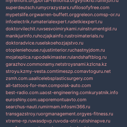
myremont.org
portal-remonta.org
vyitikho.ru
mirjon.ru
superdeutsch.ru
mycrazystars.ru
filosofyfree.com
mypetslife.org
warren-buffett.org
greleon.com
sp-or.ru
infoelectrik.ru
materialexpert.ru
detkiexpert.ru
doktorvilechit.ru
vsesvoimirykami.ru
instrumentgid.ru
manikjurinfo.ru
hozjajkainfo.ru
stroimaterials.ru
doktoradvice.ru
selskoehozjajstvo.ru
otopleniehouse.ru
justinterior.ru
chastnyjdom.ru
mojateplica.ru
podelkimaster.ru
landshaftblog.ru
garazhov.com
monamy.net
stroysnami.kz
lcna.kz
stroyu.kz
my-vesta.com
timeszp.com
avtoguru.net
zsmh.com.ua
allcelebsplasticsurgery.com
all-tattoos-for-men.com
poisk-auto.com
best-radio.com.ua
ost-engineering.com
kuryatnik.info
euroshiny.com.ua
poremontuavto.com
searchus-nauti.ru
mirmam.info
smi366.ru
transgazstroy.ru
orgmanagement.org
yes-fitness.ru
xtreme-rp.ru
wasdpvp.ru
voda-otri.ru
tishinapve.ru