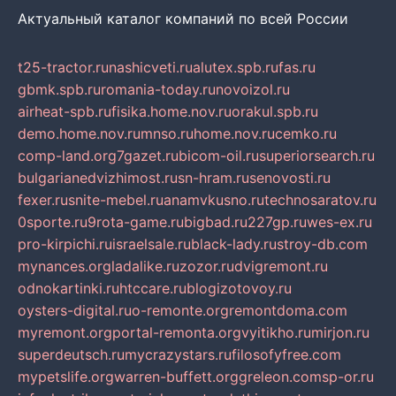
Актуальный каталог компаний по всей России
t25-tractor.ru
nashicveti.ru
alutex.spb.ru
fas.ru
gbmk.spb.ru
romania-today.ru
novoizol.ru
airheat-spb.ru
fisika.home.nov.ru
orakul.spb.ru
demo.home.nov.ru
mnso.ru
home.nov.ru
cemko.ru
comp-land.org
7gazet.ru
bicom-oil.ru
superiorsearch.ru
bulgarianedvizhimost.ru
sn-hram.ru
senovosti.ru
fexer.ru
snite-mebel.ru
anamvkusno.ru
technosaratov.ru
0sporte.ru
9rota-game.ru
bigbad.ru
227gp.ru
wes-ex.ru
pro-kirpichi.ru
israelsale.ru
black-lady.ru
stroy-db.com
mynances.org
ladalike.ru
zozor.ru
dvigremont.ru
odnokartinki.ru
htccare.ru
blogizotovoy.ru
oysters-digital.ru
o-remonte.org
remontdoma.com
myremont.org
portal-remonta.org
vyitikho.ru
mirjon.ru
superdeutsch.ru
mycrazystars.ru
filosofyfree.com
mypetslife.org
warren-buffett.org
greleon.com
sp-or.ru