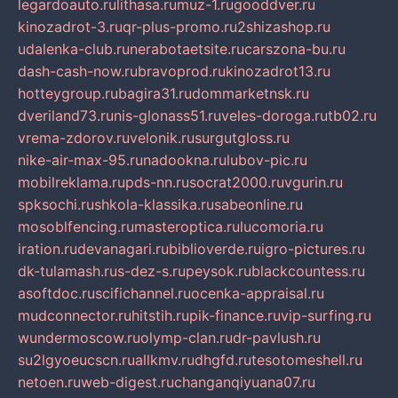
legardoauto.ru
lithasa.ru
muz-1.ru
gooddver.ru
kinozadrot-3.ru
qr-plus-promo.ru
2shizashop.ru
udalenka-club.ru
nerabotaetsite.ru
carszona-bu.ru
dash-cash-now.ru
bravoprod.ru
kinozadrot13.ru
hotteygroup.ru
bagira31.ru
dommarketnsk.ru
dveriland73.ru
nis-glonass51.ru
veles-doroga.ru
tb02.ru
vrema-zdorov.ru
velonik.ru
surgutgloss.ru
nike-air-max-95.ru
nadookna.ru
lubov-pic.ru
mobilreklama.ru
pds-nn.ru
socrat2000.ru
vgurin.ru
spksochi.ru
shkola-klassika.ru
sabeonline.ru
mosoblfencing.ru
masteroptica.ru
lucomoria.ru
iration.ru
devanagari.ru
biblioverde.ru
igro-pictures.ru
dk-tulamash.ru
s-dez-s.ru
peysok.ru
blackcountess.ru
asoftdoc.ru
scifichannel.ru
ocenka-appraisal.ru
mudconnector.ru
hitstih.ru
pik-finance.ru
vip-surfing.ru
wundermoscow.ru
olymp-clan.ru
dr-pavlush.ru
su2lgyoeucscn.ru
allkmv.ru
dhgfd.ru
tesotomeshell.ru
netoen.ru
web-digest.ru
changanqiyuana07.ru