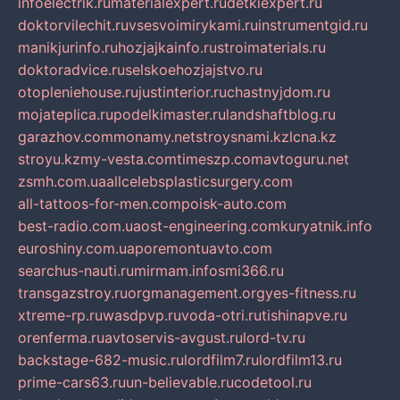
infoelectrik.ru
materialexpert.ru
detkiexpert.ru
doktorvilechit.ru
vsesvoimirykami.ru
instrumentgid.ru
manikjurinfo.ru
hozjajkainfo.ru
stroimaterials.ru
doktoradvice.ru
selskoehozjajstvo.ru
otopleniehouse.ru
justinterior.ru
chastnyjdom.ru
mojateplica.ru
podelkimaster.ru
landshaftblog.ru
garazhov.com
monamy.net
stroysnami.kz
lcna.kz
stroyu.kz
my-vesta.com
timeszp.com
avtoguru.net
zsmh.com.ua
allcelebsplasticsurgery.com
all-tattoos-for-men.com
poisk-auto.com
best-radio.com.ua
ost-engineering.com
kuryatnik.info
euroshiny.com.ua
poremontuavto.com
searchus-nauti.ru
mirmam.info
smi366.ru
transgazstroy.ru
orgmanagement.org
yes-fitness.ru
xtreme-rp.ru
wasdpvp.ru
voda-otri.ru
tishinapve.ru
orenferma.ru
avtoservis-avgust.ru
lord-tv.ru
backstage-682-music.ru
lordfilm7.ru
lordfilm13.ru
prime-cars63.ru
un-believable.ru
codetool.ru