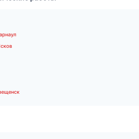
арнаул
Псков
вещенск