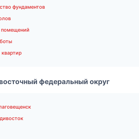
ство фундаментов
олов
а помещений
аботы
 квартир
евосточный федеральный округ
лаговещенск
дивосток