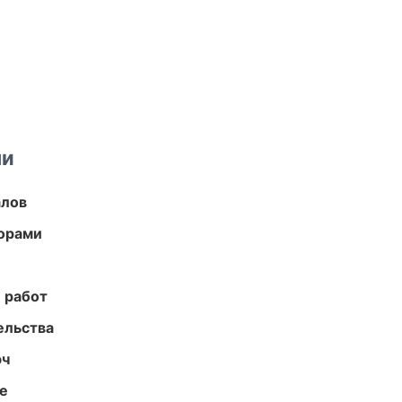
ми
алов
торами
 работ
ельства
юч
те