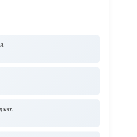
й.
джет.