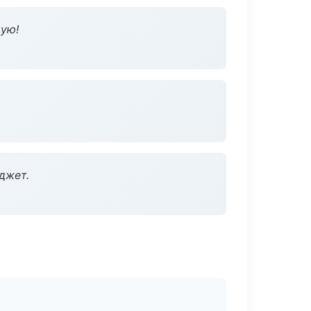
дую!
джет.