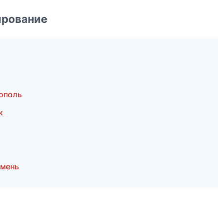
ирование
ополь
к
юмень