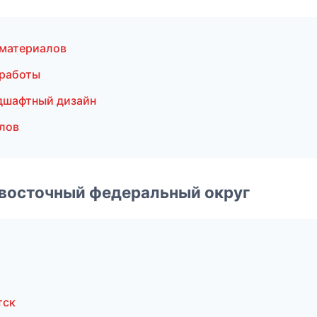
материалов
 работы
дшафтный дизайн
лов
евосточный федеральный округ
тск