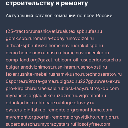
строительству и ремонту
Актуальный каталог компаний по всей России
t25-tractor.ru
nashicveti.ru
alutex.spb.ru
fas.ru
gbmk.spb.ru
romania-today.ru
novoizol.ru
airheat-spb.ru
fisika.home.nov.ru
orakul.spb.ru
demo.home.nov.ru
mnso.ru
home.nov.ru
cemko.ru
comp-land.org
7gazet.ru
bicom-oil.ru
superiorsearch.ru
bulgarianedvizhimost.ru
sn-hram.ru
senovosti.ru
fexer.ru
snite-mebel.ru
anamvkusno.ru
technosaratov.ru
0sporte.ru
9rota-game.ru
bigbad.ru
227gp.ru
wes-ex.ru
pro-kirpichi.ru
israelsale.ru
black-lady.ru
stroy-db.com
mynances.org
ladalike.ru
zozor.ru
dvigremont.ru
odnokartinki.ru
htccare.ru
blogizotovoy.ru
oysters-digital.ru
o-remonte.org
remontdoma.com
myremont.org
portal-remonta.org
vyitikho.ru
mirjon.ru
superdeutsch.ru
mycrazystars.ru
filosofyfree.com