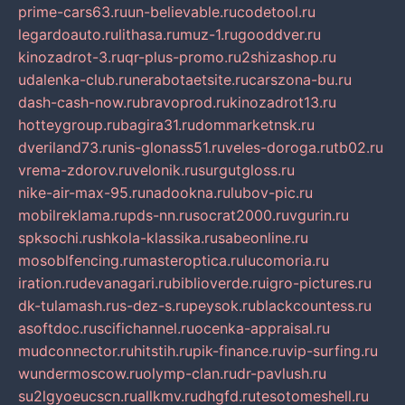
prime-cars63.ru
un-believable.ru
codetool.ru
legardoauto.ru
lithasa.ru
muz-1.ru
gooddver.ru
kinozadrot-3.ru
qr-plus-promo.ru
2shizashop.ru
udalenka-club.ru
nerabotaetsite.ru
carszona-bu.ru
dash-cash-now.ru
bravoprod.ru
kinozadrot13.ru
hotteygroup.ru
bagira31.ru
dommarketnsk.ru
dveriland73.ru
nis-glonass51.ru
veles-doroga.ru
tb02.ru
vrema-zdorov.ru
velonik.ru
surgutgloss.ru
nike-air-max-95.ru
nadookna.ru
lubov-pic.ru
mobilreklama.ru
pds-nn.ru
socrat2000.ru
vgurin.ru
spksochi.ru
shkola-klassika.ru
sabeonline.ru
mosoblfencing.ru
masteroptica.ru
lucomoria.ru
iration.ru
devanagari.ru
biblioverde.ru
igro-pictures.ru
dk-tulamash.ru
s-dez-s.ru
peysok.ru
blackcountess.ru
asoftdoc.ru
scifichannel.ru
ocenka-appraisal.ru
mudconnector.ru
hitstih.ru
pik-finance.ru
vip-surfing.ru
wundermoscow.ru
olymp-clan.ru
dr-pavlush.ru
su2lgyoeucscn.ru
allkmv.ru
dhgfd.ru
tesotomeshell.ru