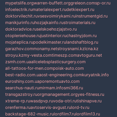
mypetslife.org
warren-buffett.org
greleon.com
sp-or.ru
infoelectrik.ru
materialexpert.ru
detkiexpert.ru
doktorvilechit.ru
vsesvoimirykami.ru
instrumentgid.ru
manikjurinfo.ru
hozjajkainfo.ru
stroimaterials.ru
doktoradvice.ru
selskoehozjajstvo.ru
otopleniehouse.ru
justinterior.ru
chastnyjdom.ru
mojateplica.ru
podelkimaster.ru
landshaftblog.ru
garazhov.com
monamy.net
stroysnami.kz
lcna.kz
stroyu.kz
my-vesta.com
timeszp.com
avtoguru.net
zsmh.com.ua
allcelebsplasticsurgery.com
all-tattoos-for-men.com
poisk-auto.com
best-radio.com.ua
ost-engineering.com
kuryatnik.info
euroshiny.com.ua
poremontuavto.com
searchus-nauti.ru
mirmam.info
smi366.ru
transgazstroy.ru
orgmanagement.org
yes-fitness.ru
xtreme-rp.ru
wasdpvp.ru
voda-otri.ru
tishinapve.ru
orenferma.ru
avtoservis-avgust.ru
lord-tv.ru
backstage-682-music.ru
lordfilm7.ru
lordfilm13.ru