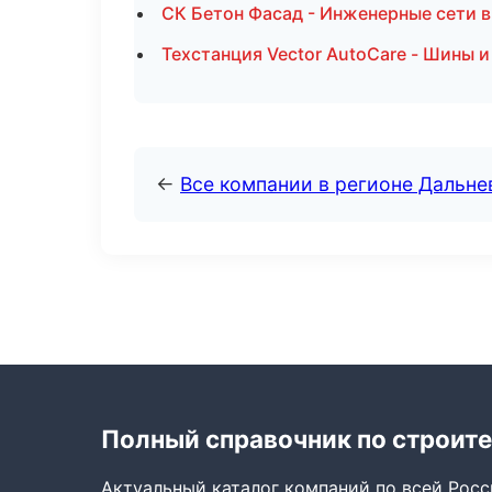
СК Бетон Фасад - Инженерные сети 
Техстанция Vector AutoCare - Шины и
←
Все компании в регионе Дальн
Полный справочник по строите
Актуальный каталог компаний по всей Рос