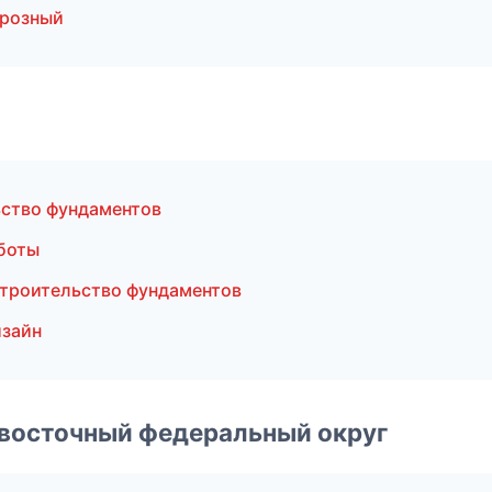
Грозный
ство фундаментов
боты
троительство фундаментов
изайн
евосточный федеральный округ