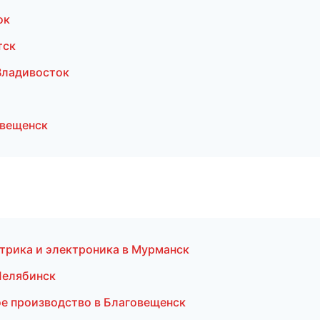
ок
тск
Владивосток
овещенск
ктрика и электроника в Мурманск
Челябинск
ое производство в Благовещенск