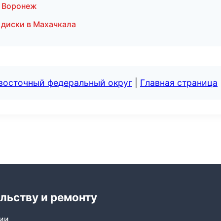
в Воронеж
 диски в Махачкала
евосточный федеральный округ
|
Главная страница
льству и ремонту
сии