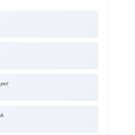
дую!
й.