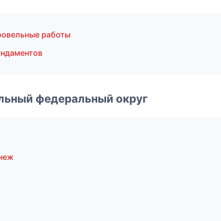
ровельные работы
ундаментов
альный федеральный округ
неж