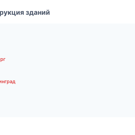
рукция зданий
рг
инград