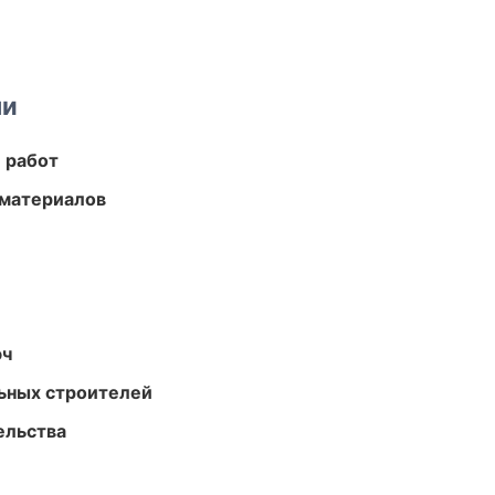
ми
 работ
 материалов
юч
ьных строителей
ельства