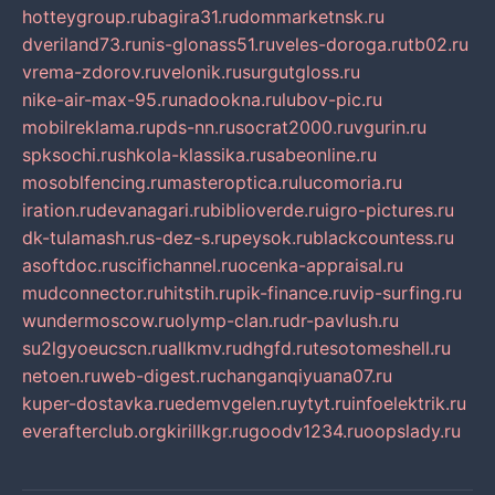
hotteygroup.ru
bagira31.ru
dommarketnsk.ru
dveriland73.ru
nis-glonass51.ru
veles-doroga.ru
tb02.ru
vrema-zdorov.ru
velonik.ru
surgutgloss.ru
nike-air-max-95.ru
nadookna.ru
lubov-pic.ru
mobilreklama.ru
pds-nn.ru
socrat2000.ru
vgurin.ru
spksochi.ru
shkola-klassika.ru
sabeonline.ru
mosoblfencing.ru
masteroptica.ru
lucomoria.ru
iration.ru
devanagari.ru
biblioverde.ru
igro-pictures.ru
dk-tulamash.ru
s-dez-s.ru
peysok.ru
blackcountess.ru
asoftdoc.ru
scifichannel.ru
ocenka-appraisal.ru
mudconnector.ru
hitstih.ru
pik-finance.ru
vip-surfing.ru
wundermoscow.ru
olymp-clan.ru
dr-pavlush.ru
su2lgyoeucscn.ru
allkmv.ru
dhgfd.ru
tesotomeshell.ru
netoen.ru
web-digest.ru
changanqiyuana07.ru
kuper-dostavka.ru
edemvgelen.ru
ytyt.ru
infoelektrik.ru
everafterclub.org
kirillkgr.ru
goodv1234.ru
oopslady.ru