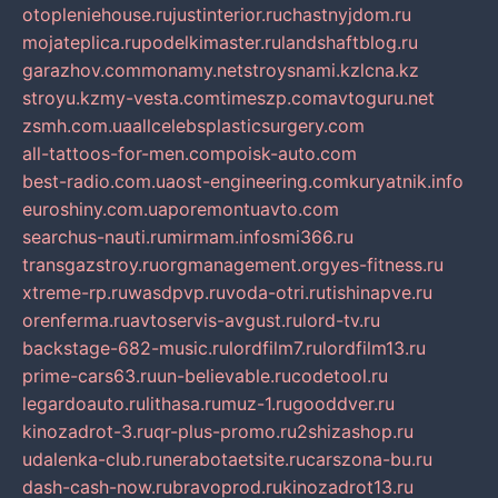
otopleniehouse.ru
justinterior.ru
chastnyjdom.ru
mojateplica.ru
podelkimaster.ru
landshaftblog.ru
garazhov.com
monamy.net
stroysnami.kz
lcna.kz
stroyu.kz
my-vesta.com
timeszp.com
avtoguru.net
zsmh.com.ua
allcelebsplasticsurgery.com
all-tattoos-for-men.com
poisk-auto.com
best-radio.com.ua
ost-engineering.com
kuryatnik.info
euroshiny.com.ua
poremontuavto.com
searchus-nauti.ru
mirmam.info
smi366.ru
transgazstroy.ru
orgmanagement.org
yes-fitness.ru
xtreme-rp.ru
wasdpvp.ru
voda-otri.ru
tishinapve.ru
orenferma.ru
avtoservis-avgust.ru
lord-tv.ru
backstage-682-music.ru
lordfilm7.ru
lordfilm13.ru
prime-cars63.ru
un-believable.ru
codetool.ru
legardoauto.ru
lithasa.ru
muz-1.ru
gooddver.ru
kinozadrot-3.ru
qr-plus-promo.ru
2shizashop.ru
udalenka-club.ru
nerabotaetsite.ru
carszona-bu.ru
dash-cash-now.ru
bravoprod.ru
kinozadrot13.ru