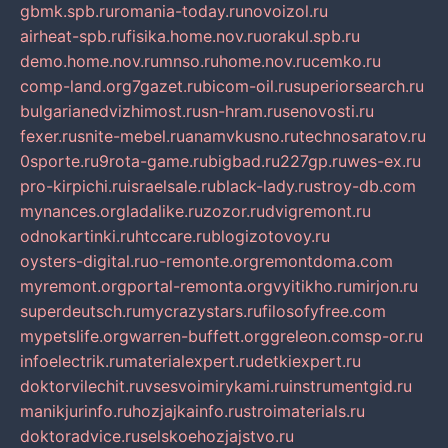
gbmk.spb.ru
romania-today.ru
novoizol.ru
airheat-spb.ru
fisika.home.nov.ru
orakul.spb.ru
demo.home.nov.ru
mnso.ru
home.nov.ru
cemko.ru
comp-land.org
7gazet.ru
bicom-oil.ru
superiorsearch.ru
bulgarianedvizhimost.ru
sn-hram.ru
senovosti.ru
fexer.ru
snite-mebel.ru
anamvkusno.ru
technosaratov.ru
0sporte.ru
9rota-game.ru
bigbad.ru
227gp.ru
wes-ex.ru
pro-kirpichi.ru
israelsale.ru
black-lady.ru
stroy-db.com
mynances.org
ladalike.ru
zozor.ru
dvigremont.ru
odnokartinki.ru
htccare.ru
blogizotovoy.ru
oysters-digital.ru
o-remonte.org
remontdoma.com
myremont.org
portal-remonta.org
vyitikho.ru
mirjon.ru
superdeutsch.ru
mycrazystars.ru
filosofyfree.com
mypetslife.org
warren-buffett.org
greleon.com
sp-or.ru
infoelectrik.ru
materialexpert.ru
detkiexpert.ru
doktorvilechit.ru
vsesvoimirykami.ru
instrumentgid.ru
manikjurinfo.ru
hozjajkainfo.ru
stroimaterials.ru
doktoradvice.ru
selskoehozjajstvo.ru