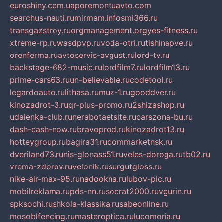
euroshiny.com.ua
poremontuavto.com
searchus-nauti.ru
mirmam.info
smi366.ru
transgazstroy.ru
orgmanagement.org
yes-fitness.ru
xtreme-rp.ru
wasdpvp.ru
voda-otri.ru
tishinapve.ru
orenferma.ru
avtoservis-avgust.ru
lord-tv.ru
backstage-682-music.ru
lordfilm7.ru
lordfilm13.ru
prime-cars63.ru
un-believable.ru
codetool.ru
legardoauto.ru
lithasa.ru
muz-1.ru
gooddver.ru
kinozadrot-3.ru
qr-plus-promo.ru
2shizashop.ru
udalenka-club.ru
nerabotaetsite.ru
carszona-bu.ru
dash-cash-now.ru
bravoprod.ru
kinozadrot13.ru
hotteygroup.ru
bagira31.ru
dommarketnsk.ru
dveriland73.ru
nis-glonass51.ru
veles-doroga.ru
tb02.ru
vrema-zdorov.ru
velonik.ru
surgutgloss.ru
nike-air-max-95.ru
nadookna.ru
lubov-pic.ru
mobilreklama.ru
pds-nn.ru
socrat2000.ru
vgurin.ru
spksochi.ru
shkola-klassika.ru
sabeonline.ru
mosoblfencing.ru
masteroptica.ru
lucomoria.ru