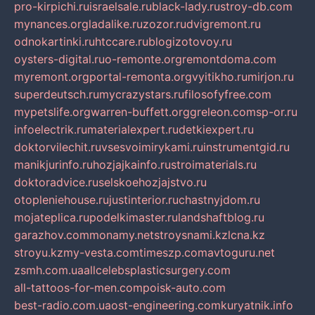
pro-kirpichi.ru
israelsale.ru
black-lady.ru
stroy-db.com
mynances.org
ladalike.ru
zozor.ru
dvigremont.ru
odnokartinki.ru
htccare.ru
blogizotovoy.ru
oysters-digital.ru
o-remonte.org
remontdoma.com
myremont.org
portal-remonta.org
vyitikho.ru
mirjon.ru
superdeutsch.ru
mycrazystars.ru
filosofyfree.com
mypetslife.org
warren-buffett.org
greleon.com
sp-or.ru
infoelectrik.ru
materialexpert.ru
detkiexpert.ru
doktorvilechit.ru
vsesvoimirykami.ru
instrumentgid.ru
manikjurinfo.ru
hozjajkainfo.ru
stroimaterials.ru
doktoradvice.ru
selskoehozjajstvo.ru
otopleniehouse.ru
justinterior.ru
chastnyjdom.ru
mojateplica.ru
podelkimaster.ru
landshaftblog.ru
garazhov.com
monamy.net
stroysnami.kz
lcna.kz
stroyu.kz
my-vesta.com
timeszp.com
avtoguru.net
zsmh.com.ua
allcelebsplasticsurgery.com
all-tattoos-for-men.com
poisk-auto.com
best-radio.com.ua
ost-engineering.com
kuryatnik.info