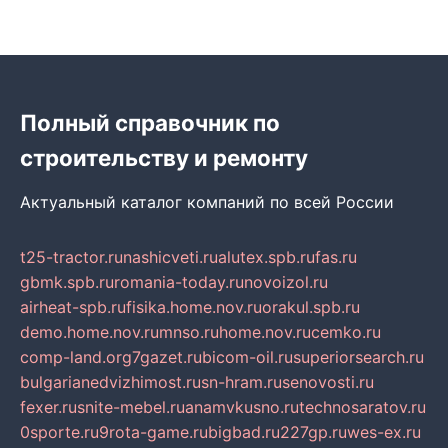
Полный справочник по
строительству и ремонту
Актуальный каталог компаний по всей России
t25-tractor.ru
nashicveti.ru
alutex.spb.ru
fas.ru
gbmk.spb.ru
romania-today.ru
novoizol.ru
airheat-spb.ru
fisika.home.nov.ru
orakul.spb.ru
demo.home.nov.ru
mnso.ru
home.nov.ru
cemko.ru
comp-land.org
7gazet.ru
bicom-oil.ru
superiorsearch.ru
bulgarianedvizhimost.ru
sn-hram.ru
senovosti.ru
fexer.ru
snite-mebel.ru
anamvkusno.ru
technosaratov.ru
0sporte.ru
9rota-game.ru
bigbad.ru
227gp.ru
wes-ex.ru