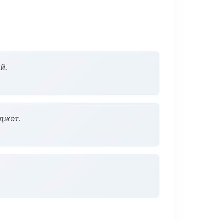
й.
джет.