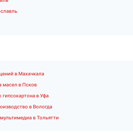
вль
ославль
щений в Махачкала
 масел в Псков
 гипсокартона в Уфа
оизводство в Вологда
и мультимедиа в Тольятти