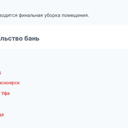
оводится финальная уборка помещения.
льство бань
д
асноярск
 Уфа
да
к