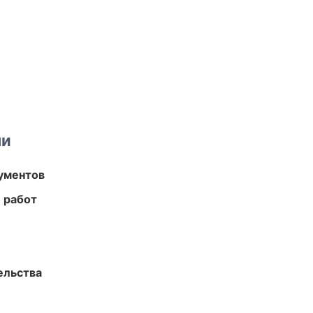
ми
ументов
 работ
ельства