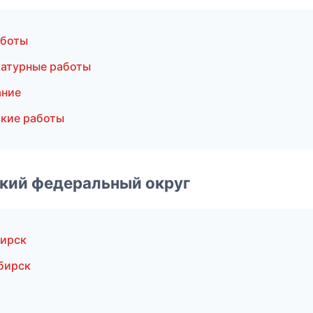
аботы
катурные работы
ание
кие работы
ский федеральный округ
бирск
бирск