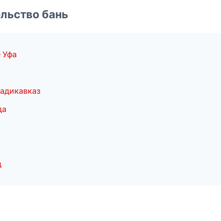
льство бань
 Уфа
к
адикавказ
да
д