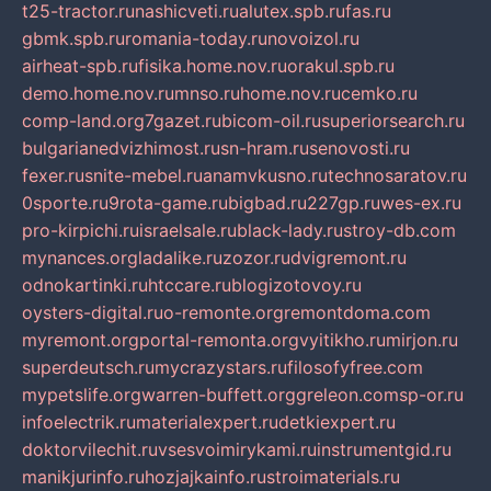
t25-tractor.ru
nashicveti.ru
alutex.spb.ru
fas.ru
gbmk.spb.ru
romania-today.ru
novoizol.ru
airheat-spb.ru
fisika.home.nov.ru
orakul.spb.ru
demo.home.nov.ru
mnso.ru
home.nov.ru
cemko.ru
comp-land.org
7gazet.ru
bicom-oil.ru
superiorsearch.ru
bulgarianedvizhimost.ru
sn-hram.ru
senovosti.ru
fexer.ru
snite-mebel.ru
anamvkusno.ru
technosaratov.ru
0sporte.ru
9rota-game.ru
bigbad.ru
227gp.ru
wes-ex.ru
pro-kirpichi.ru
israelsale.ru
black-lady.ru
stroy-db.com
mynances.org
ladalike.ru
zozor.ru
dvigremont.ru
odnokartinki.ru
htccare.ru
blogizotovoy.ru
oysters-digital.ru
o-remonte.org
remontdoma.com
myremont.org
portal-remonta.org
vyitikho.ru
mirjon.ru
superdeutsch.ru
mycrazystars.ru
filosofyfree.com
mypetslife.org
warren-buffett.org
greleon.com
sp-or.ru
infoelectrik.ru
materialexpert.ru
detkiexpert.ru
doktorvilechit.ru
vsesvoimirykami.ru
instrumentgid.ru
manikjurinfo.ru
hozjajkainfo.ru
stroimaterials.ru