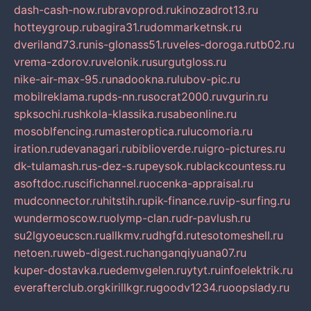
dash-cash-now.ru
bravoprod.ru
kinozadrot13.ru
hotteygroup.ru
bagira31.ru
dommarketnsk.ru
dveriland73.ru
nis-glonass51.ru
veles-doroga.ru
tb02.ru
vrema-zdorov.ru
velonik.ru
surgutgloss.ru
nike-air-max-95.ru
nadookna.ru
lubov-pic.ru
mobilreklama.ru
pds-nn.ru
socrat2000.ru
vgurin.ru
spksochi.ru
shkola-klassika.ru
sabeonline.ru
mosoblfencing.ru
masteroptica.ru
lucomoria.ru
iration.ru
devanagari.ru
biblioverde.ru
igro-pictures.ru
dk-tulamash.ru
s-dez-s.ru
peysok.ru
blackcountess.ru
asoftdoc.ru
scifichannel.ru
ocenka-appraisal.ru
mudconnector.ru
hitstih.ru
pik-finance.ru
vip-surfing.ru
wundermoscow.ru
olymp-clan.ru
dr-pavlush.ru
su2lgyoeucscn.ru
allkmv.ru
dhgfd.ru
tesotomeshell.ru
netoen.ru
web-digest.ru
changanqiyuana07.ru
kuper-dostavka.ru
edemvgelen.ru
ytyt.ru
infoelektrik.ru
everafterclub.org
kirillkgr.ru
goodv1234.ru
oopslady.ru