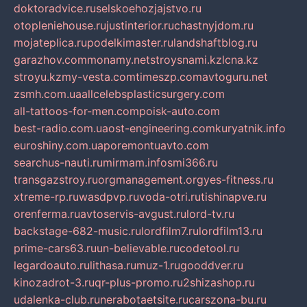
doktoradvice.ru
selskoehozjajstvo.ru
otopleniehouse.ru
justinterior.ru
chastnyjdom.ru
mojateplica.ru
podelkimaster.ru
landshaftblog.ru
garazhov.com
monamy.net
stroysnami.kz
lcna.kz
stroyu.kz
my-vesta.com
timeszp.com
avtoguru.net
zsmh.com.ua
allcelebsplasticsurgery.com
all-tattoos-for-men.com
poisk-auto.com
best-radio.com.ua
ost-engineering.com
kuryatnik.info
euroshiny.com.ua
poremontuavto.com
searchus-nauti.ru
mirmam.info
smi366.ru
transgazstroy.ru
orgmanagement.org
yes-fitness.ru
xtreme-rp.ru
wasdpvp.ru
voda-otri.ru
tishinapve.ru
orenferma.ru
avtoservis-avgust.ru
lord-tv.ru
backstage-682-music.ru
lordfilm7.ru
lordfilm13.ru
prime-cars63.ru
un-believable.ru
codetool.ru
legardoauto.ru
lithasa.ru
muz-1.ru
gooddver.ru
kinozadrot-3.ru
qr-plus-promo.ru
2shizashop.ru
udalenka-club.ru
nerabotaetsite.ru
carszona-bu.ru