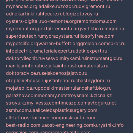
mynances.org
ladalike.ru
zozor.ru
dvigremont.ru
odnokartinki.ru
htccare.ru
blogizotovoy.ru
oysters-digital.ru
o-remonte.org
remontdoma.com
myremont.org
portal-remonta.org
vyitikho.ru
mirjon.ru
superdeutsch.ru
mycrazystars.ru
filosofyfree.com
mypetslife.org
warren-buffett.org
greleon.com
sp-or.ru
infoelectrik.ru
materialexpert.ru
detkiexpert.ru
doktorvilechit.ru
vsesvoimirykami.ru
instrumentgid.ru
manikjurinfo.ru
hozjajkainfo.ru
stroimaterials.ru
doktoradvice.ru
selskoehozjajstvo.ru
otopleniehouse.ru
justinterior.ru
chastnyjdom.ru
mojateplica.ru
podelkimaster.ru
landshaftblog.ru
garazhov.com
monamy.net
stroysnami.kz
lcna.kz
stroyu.kz
my-vesta.com
timeszp.com
avtoguru.net
zsmh.com.ua
allcelebsplasticsurgery.com
all-tattoos-for-men.com
poisk-auto.com
best-radio.com.ua
ost-engineering.com
kuryatnik.info
euroshiny.com.ua
poremontuavto.com