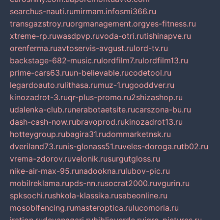
searchus-nauti.ru
mirmam.info
smi366.ru
transgazstroy.ru
orgmanagement.org
yes-fitness.ru
xtreme-rp.ru
wasdpvp.ru
voda-otri.ru
tishinapve.ru
orenferma.ru
avtoservis-avgust.ru
lord-tv.ru
backstage-682-music.ru
lordfilm7.ru
lordfilm13.ru
prime-cars63.ru
un-believable.ru
codetool.ru
legardoauto.ru
lithasa.ru
muz-1.ru
gooddver.ru
kinozadrot-3.ru
qr-plus-promo.ru
2shizashop.ru
udalenka-club.ru
nerabotaetsite.ru
carszona-bu.ru
dash-cash-now.ru
bravoprod.ru
kinozadrot13.ru
hotteygroup.ru
bagira31.ru
dommarketnsk.ru
dveriland73.ru
nis-glonass51.ru
veles-doroga.ru
tb02.ru
vrema-zdorov.ru
velonik.ru
surgutgloss.ru
nike-air-max-95.ru
nadookna.ru
lubov-pic.ru
mobilreklama.ru
pds-nn.ru
socrat2000.ru
vgurin.ru
spksochi.ru
shkola-klassika.ru
sabeonline.ru
mosoblfencing.ru
masteroptica.ru
lucomoria.ru