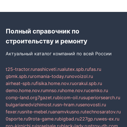
Полный справочник по
строительству и ремонту
Актуальный каталог компаний по всей России
t25-tractor.ru
nashicveti.ru
alutex.spb.ru
fas.ru
gbmk.spb.ru
romania-today.ru
novoizol.ru
airheat-spb.ru
fisika.home.nov.ru
orakul.spb.ru
demo.home.nov.ru
mnso.ru
home.nov.ru
cemko.ru
comp-land.org
7gazet.ru
bicom-oil.ru
superiorsearch.ru
bulgarianedvizhimost.ru
sn-hram.ru
senovosti.ru
fexer.ru
snite-mebel.ru
anamvkusno.ru
technosaratov.ru
0sporte.ru
9rota-game.ru
bigbad.ru
227gp.ru
wes-ex.ru
pro-kirpichi.ru
israelsale.ru
black-lady.ru
stroy-db.com