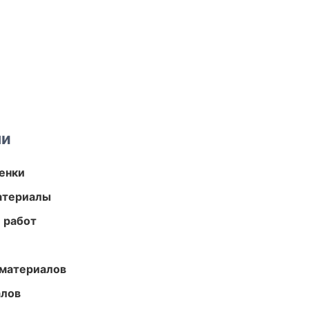
ми
енки
атериалы
 работ
 материалов
алов