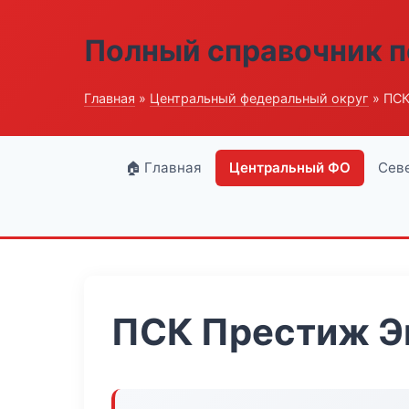
Полный справочник п
Главная
»
Центральный федеральный округ
» ПСК
🏠 Главная
Центральный ФО
Сев
ПСК Престиж Э