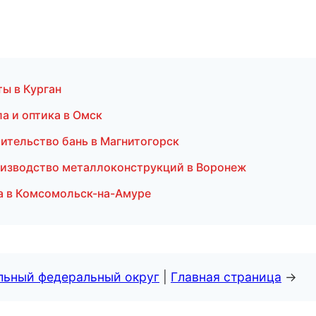
ы в Курган
а и оптика в Омск
ительство бань в Магнитогорск
оизводство металлоконструкций в Воронеж
иа в Комсомольск-на-Амуре
альный федеральный округ
|
Главная страница
→