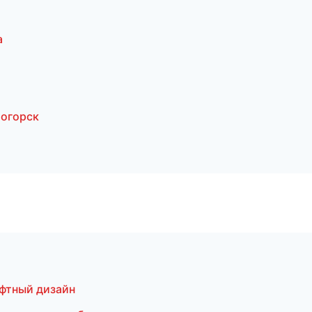
а
тогорск
фтный дизайн