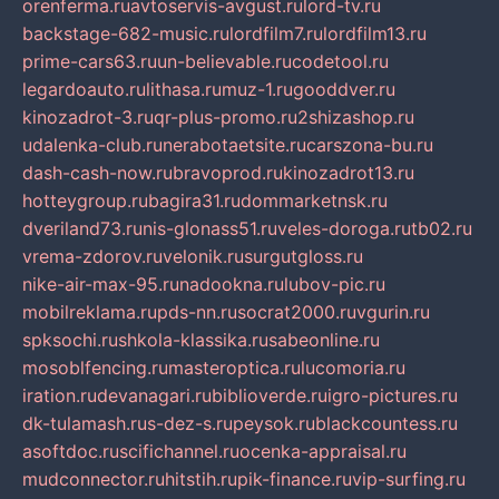
orenferma.ru
avtoservis-avgust.ru
lord-tv.ru
backstage-682-music.ru
lordfilm7.ru
lordfilm13.ru
prime-cars63.ru
un-believable.ru
codetool.ru
legardoauto.ru
lithasa.ru
muz-1.ru
gooddver.ru
kinozadrot-3.ru
qr-plus-promo.ru
2shizashop.ru
udalenka-club.ru
nerabotaetsite.ru
carszona-bu.ru
dash-cash-now.ru
bravoprod.ru
kinozadrot13.ru
hotteygroup.ru
bagira31.ru
dommarketnsk.ru
dveriland73.ru
nis-glonass51.ru
veles-doroga.ru
tb02.ru
vrema-zdorov.ru
velonik.ru
surgutgloss.ru
nike-air-max-95.ru
nadookna.ru
lubov-pic.ru
mobilreklama.ru
pds-nn.ru
socrat2000.ru
vgurin.ru
spksochi.ru
shkola-klassika.ru
sabeonline.ru
mosoblfencing.ru
masteroptica.ru
lucomoria.ru
iration.ru
devanagari.ru
biblioverde.ru
igro-pictures.ru
dk-tulamash.ru
s-dez-s.ru
peysok.ru
blackcountess.ru
asoftdoc.ru
scifichannel.ru
ocenka-appraisal.ru
mudconnector.ru
hitstih.ru
pik-finance.ru
vip-surfing.ru