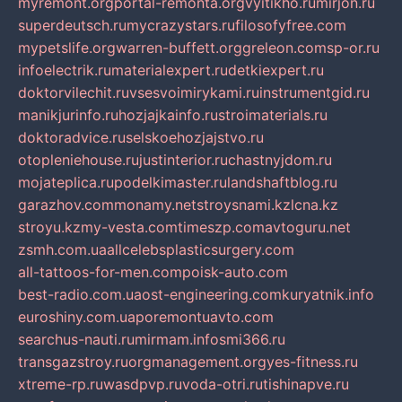
myremont.org
portal-remonta.org
vyitikho.ru
mirjon.ru
superdeutsch.ru
mycrazystars.ru
filosofyfree.com
mypetslife.org
warren-buffett.org
greleon.com
sp-or.ru
infoelectrik.ru
materialexpert.ru
detkiexpert.ru
doktorvilechit.ru
vsesvoimirykami.ru
instrumentgid.ru
manikjurinfo.ru
hozjajkainfo.ru
stroimaterials.ru
doktoradvice.ru
selskoehozjajstvo.ru
otopleniehouse.ru
justinterior.ru
chastnyjdom.ru
mojateplica.ru
podelkimaster.ru
landshaftblog.ru
garazhov.com
monamy.net
stroysnami.kz
lcna.kz
stroyu.kz
my-vesta.com
timeszp.com
avtoguru.net
zsmh.com.ua
allcelebsplasticsurgery.com
all-tattoos-for-men.com
poisk-auto.com
best-radio.com.ua
ost-engineering.com
kuryatnik.info
euroshiny.com.ua
poremontuavto.com
searchus-nauti.ru
mirmam.info
smi366.ru
transgazstroy.ru
orgmanagement.org
yes-fitness.ru
xtreme-rp.ru
wasdpvp.ru
voda-otri.ru
tishinapve.ru