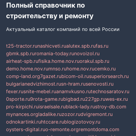
Полный справочник по
строительству и ремонту
Актуальный каталог компаний по всей России
t25-tractor.ru
nashicveti.ru
alutex.spb.ru
fas.ru
gbmk.spb.ru
romania-today.ru
novoizol.ru
airheat-spb.ru
fisika.home.nov.ru
orakul.spb.ru
demo.home.nov.ru
mnso.ru
home.nov.ru
cemko.ru
comp-land.org
7gazet.ru
bicom-oil.ru
superiorsearch.ru
bulgarianedvizhimost.ru
sn-hram.ru
senovosti.ru
fexer.ru
snite-mebel.ru
anamvkusno.ru
technosaratov.ru
0sporte.ru
9rota-game.ru
bigbad.ru
227gp.ru
wes-ex.ru
pro-kirpichi.ru
israelsale.ru
black-lady.ru
stroy-db.com
mynances.org
ladalike.ru
zozor.ru
dvigremont.ru
odnokartinki.ru
htccare.ru
blogizotovoy.ru
oysters-digital.ru
o-remonte.org
remontdoma.com