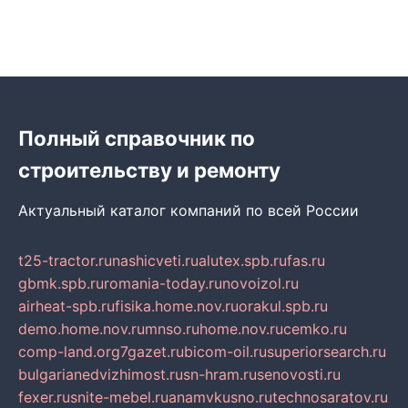
Полный справочник по
строительству и ремонту
Актуальный каталог компаний по всей России
t25-tractor.ru
nashicveti.ru
alutex.spb.ru
fas.ru
gbmk.spb.ru
romania-today.ru
novoizol.ru
airheat-spb.ru
fisika.home.nov.ru
orakul.spb.ru
demo.home.nov.ru
mnso.ru
home.nov.ru
cemko.ru
comp-land.org
7gazet.ru
bicom-oil.ru
superiorsearch.ru
bulgarianedvizhimost.ru
sn-hram.ru
senovosti.ru
fexer.ru
snite-mebel.ru
anamvkusno.ru
technosaratov.ru