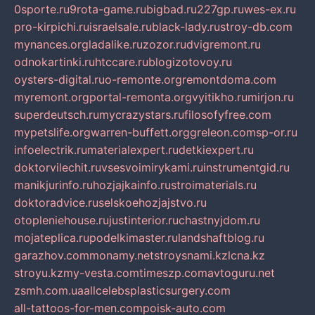
0sporte.ru
9rota-game.ru
bigbad.ru
227gp.ru
wes-ex.ru
pro-kirpichi.ru
israelsale.ru
black-lady.ru
stroy-db.com
mynances.org
ladalike.ru
zozor.ru
dvigremont.ru
odnokartinki.ru
htccare.ru
blogizotovoy.ru
oysters-digital.ru
o-remonte.org
remontdoma.com
myremont.org
portal-remonta.org
vyitikho.ru
mirjon.ru
superdeutsch.ru
mycrazystars.ru
filosofyfree.com
mypetslife.org
warren-buffett.org
greleon.com
sp-or.ru
infoelectrik.ru
materialexpert.ru
detkiexpert.ru
doktorvilechit.ru
vsesvoimirykami.ru
instrumentgid.ru
manikjurinfo.ru
hozjajkainfo.ru
stroimaterials.ru
doktoradvice.ru
selskoehozjajstvo.ru
otopleniehouse.ru
justinterior.ru
chastnyjdom.ru
mojateplica.ru
podelkimaster.ru
landshaftblog.ru
garazhov.com
monamy.net
stroysnami.kz
lcna.kz
stroyu.kz
my-vesta.com
timeszp.com
avtoguru.net
zsmh.com.ua
allcelebsplasticsurgery.com
all-tattoos-for-men.com
poisk-auto.com