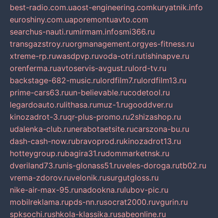
best-radio.com.ua
ost-engineering.com
kuryatnik.info
euroshiny.com.ua
poremontuavto.com
searchus-nauti.ru
mirmam.info
smi366.ru
transgazstroy.ru
orgmanagement.org
yes-fitness.ru
xtreme-rp.ru
wasdpvp.ru
voda-otri.ru
tishinapve.ru
orenferma.ru
avtoservis-avgust.ru
lord-tv.ru
backstage-682-music.ru
lordfilm7.ru
lordfilm13.ru
prime-cars63.ru
un-believable.ru
codetool.ru
legardoauto.ru
lithasa.ru
muz-1.ru
gooddver.ru
kinozadrot-3.ru
qr-plus-promo.ru
2shizashop.ru
udalenka-club.ru
nerabotaetsite.ru
carszona-bu.ru
dash-cash-now.ru
bravoprod.ru
kinozadrot13.ru
hotteygroup.ru
bagira31.ru
dommarketnsk.ru
dveriland73.ru
nis-glonass51.ru
veles-doroga.ru
tb02.ru
vrema-zdorov.ru
velonik.ru
surgutgloss.ru
nike-air-max-95.ru
nadookna.ru
lubov-pic.ru
mobilreklama.ru
pds-nn.ru
socrat2000.ru
vgurin.ru
spksochi.ru
shkola-klassika.ru
sabeonline.ru