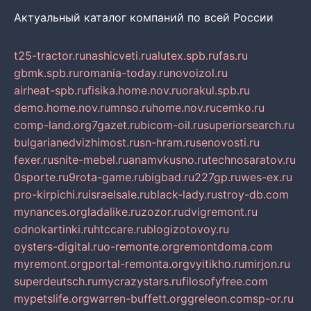
Актуальный каталог компаний по всей России
t25-tractor.ru
nashicveti.ru
alutex.spb.ru
fas.ru
gbmk.spb.ru
romania-today.ru
novoizol.ru
airheat-spb.ru
fisika.home.nov.ru
orakul.spb.ru
demo.home.nov.ru
mnso.ru
home.nov.ru
cemko.ru
comp-land.org
7gazet.ru
bicom-oil.ru
superiorsearch.ru
bulgarianedvizhimost.ru
sn-hram.ru
senovosti.ru
fexer.ru
snite-mebel.ru
anamvkusno.ru
technosaratov.ru
0sporte.ru
9rota-game.ru
bigbad.ru
227gp.ru
wes-ex.ru
pro-kirpichi.ru
israelsale.ru
black-lady.ru
stroy-db.com
mynances.org
ladalike.ru
zozor.ru
dvigremont.ru
odnokartinki.ru
htccare.ru
blogizotovoy.ru
oysters-digital.ru
o-remonte.org
remontdoma.com
myremont.org
portal-remonta.org
vyitikho.ru
mirjon.ru
superdeutsch.ru
mycrazystars.ru
filosofyfree.com
mypetslife.org
warren-buffett.org
greleon.com
sp-or.ru