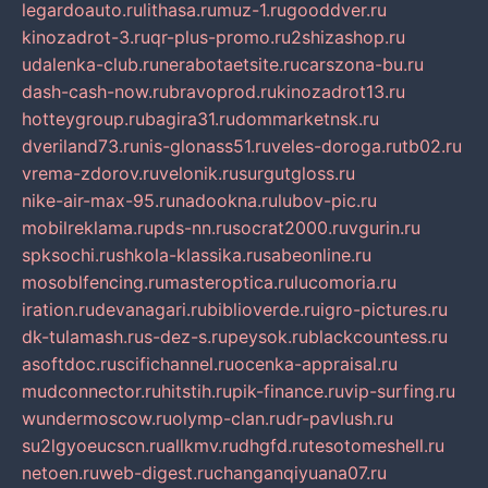
legardoauto.ru
lithasa.ru
muz-1.ru
gooddver.ru
kinozadrot-3.ru
qr-plus-promo.ru
2shizashop.ru
udalenka-club.ru
nerabotaetsite.ru
carszona-bu.ru
dash-cash-now.ru
bravoprod.ru
kinozadrot13.ru
hotteygroup.ru
bagira31.ru
dommarketnsk.ru
dveriland73.ru
nis-glonass51.ru
veles-doroga.ru
tb02.ru
vrema-zdorov.ru
velonik.ru
surgutgloss.ru
nike-air-max-95.ru
nadookna.ru
lubov-pic.ru
mobilreklama.ru
pds-nn.ru
socrat2000.ru
vgurin.ru
spksochi.ru
shkola-klassika.ru
sabeonline.ru
mosoblfencing.ru
masteroptica.ru
lucomoria.ru
iration.ru
devanagari.ru
biblioverde.ru
igro-pictures.ru
dk-tulamash.ru
s-dez-s.ru
peysok.ru
blackcountess.ru
asoftdoc.ru
scifichannel.ru
ocenka-appraisal.ru
mudconnector.ru
hitstih.ru
pik-finance.ru
vip-surfing.ru
wundermoscow.ru
olymp-clan.ru
dr-pavlush.ru
su2lgyoeucscn.ru
allkmv.ru
dhgfd.ru
tesotomeshell.ru
netoen.ru
web-digest.ru
changanqiyuana07.ru