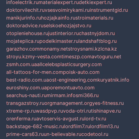
infoelectrik.ru
materialexpert.ru
detkiexpert.ru
doktorvilechit.ru
vsesvoimirykami.ru
instrumentgid.ru
manikjurinfo.ru
hozjajkainfo.ru
stroimaterials.ru
doktoradvice.ru
selskoehozjajstvo.ru
otopleniehouse.ru
justinterior.ru
chastnyjdom.ru
mojateplica.ru
podelkimaster.ru
landshaftblog.ru
garazhov.com
monamy.net
stroysnami.kz
lcna.kz
stroyu.kz
my-vesta.com
timeszp.com
avtoguru.net
zsmh.com.ua
allcelebsplasticsurgery.com
all-tattoos-for-men.com
poisk-auto.com
best-radio.com.ua
ost-engineering.com
kuryatnik.info
euroshiny.com.ua
poremontuavto.com
searchus-nauti.ru
mirmam.info
smi366.ru
transgazstroy.ru
orgmanagement.org
yes-fitness.ru
xtreme-rp.ru
wasdpvp.ru
voda-otri.ru
tishinapve.ru
orenferma.ru
avtoservis-avgust.ru
lord-tv.ru
backstage-682-music.ru
lordfilm7.ru
lordfilm13.ru
prime-cars63.ru
un-believable.ru
codetool.ru