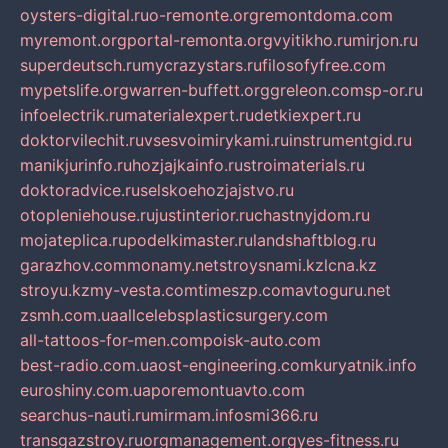
oysters-digital.ru
o-remonte.org
remontdoma.com
myremont.org
portal-remonta.org
vyitikho.ru
mirjon.ru
superdeutsch.ru
mycrazystars.ru
filosofyfree.com
mypetslife.org
warren-buffett.org
greleon.com
sp-or.ru
infoelectrik.ru
materialexpert.ru
detkiexpert.ru
doktorvilechit.ru
vsesvoimirykami.ru
instrumentgid.ru
manikjurinfo.ru
hozjajkainfo.ru
stroimaterials.ru
doktoradvice.ru
selskoehozjajstvo.ru
otopleniehouse.ru
justinterior.ru
chastnyjdom.ru
mojateplica.ru
podelkimaster.ru
landshaftblog.ru
garazhov.com
monamy.net
stroysnami.kz
lcna.kz
stroyu.kz
my-vesta.com
timeszp.com
avtoguru.net
zsmh.com.ua
allcelebsplasticsurgery.com
all-tattoos-for-men.com
poisk-auto.com
best-radio.com.ua
ost-engineering.com
kuryatnik.info
euroshiny.com.ua
poremontuavto.com
searchus-nauti.ru
mirmam.info
smi366.ru
transgazstroy.ru
orgmanagement.org
yes-fitness.ru