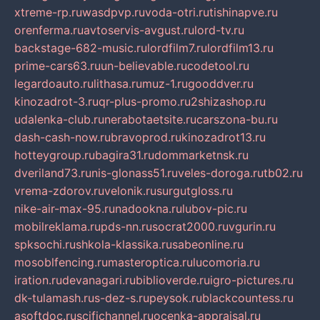
xtreme-rp.ru
wasdpvp.ru
voda-otri.ru
tishinapve.ru
orenferma.ru
avtoservis-avgust.ru
lord-tv.ru
backstage-682-music.ru
lordfilm7.ru
lordfilm13.ru
prime-cars63.ru
un-believable.ru
codetool.ru
legardoauto.ru
lithasa.ru
muz-1.ru
gooddver.ru
kinozadrot-3.ru
qr-plus-promo.ru
2shizashop.ru
udalenka-club.ru
nerabotaetsite.ru
carszona-bu.ru
dash-cash-now.ru
bravoprod.ru
kinozadrot13.ru
hotteygroup.ru
bagira31.ru
dommarketnsk.ru
dveriland73.ru
nis-glonass51.ru
veles-doroga.ru
tb02.ru
vrema-zdorov.ru
velonik.ru
surgutgloss.ru
nike-air-max-95.ru
nadookna.ru
lubov-pic.ru
mobilreklama.ru
pds-nn.ru
socrat2000.ru
vgurin.ru
spksochi.ru
shkola-klassika.ru
sabeonline.ru
mosoblfencing.ru
masteroptica.ru
lucomoria.ru
iration.ru
devanagari.ru
biblioverde.ru
igro-pictures.ru
dk-tulamash.ru
s-dez-s.ru
peysok.ru
blackcountess.ru
asoftdoc.ru
scifichannel.ru
ocenka-appraisal.ru