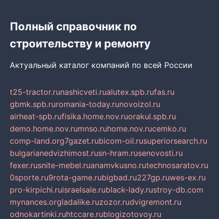
Полный справочник по
строительству и ремонту
Актуальный каталог компаний по всей России
t25-tractor.ru
nashicveti.ru
alutex.spb.ru
fas.ru
gbmk.spb.ru
romania-today.ru
novoizol.ru
airheat-spb.ru
fisika.home.nov.ru
orakul.spb.ru
demo.home.nov.ru
mnso.ru
home.nov.ru
cemko.ru
comp-land.org
7gazet.ru
bicom-oil.ru
superiorsearch.ru
bulgarianedvizhimost.ru
sn-hram.ru
senovosti.ru
fexer.ru
snite-mebel.ru
anamvkusno.ru
technosaratov.ru
0sporte.ru
9rota-game.ru
bigbad.ru
227gp.ru
wes-ex.ru
pro-kirpichi.ru
israelsale.ru
black-lady.ru
stroy-db.com
mynances.org
ladalike.ru
zozor.ru
dvigremont.ru
odnokartinki.ru
htccare.ru
blogizotovoy.ru