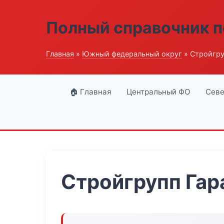
Полный справочник п
Главная
»
Южный федеральный округ
» Стройгру
🏠 Главная
Центральный ФО
Севе
Стройгрупп Гар