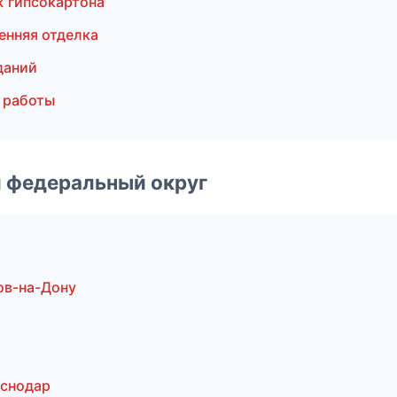
 гипсокартона
енняя отделка
даний
 работы
 федеральный округ
ов-на-Дону
аснодар