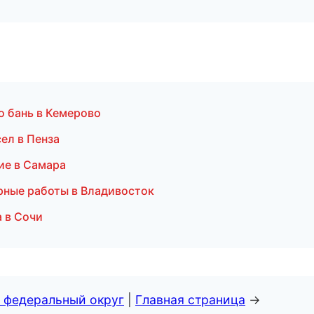
о бань в Кемерово
ел в Пенза
ие в Самара
рные работы в Владивосток
 в Сочи
 федеральный округ
|
Главная страница
→