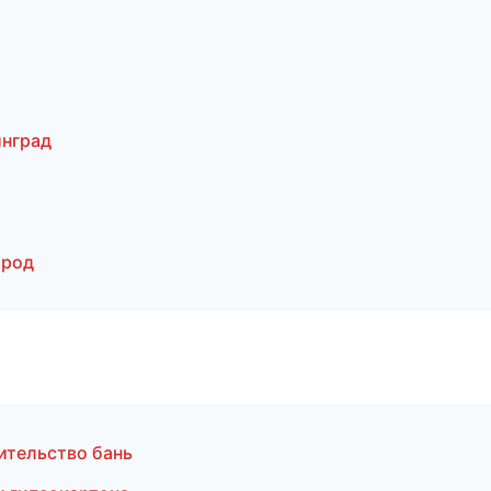
нград
ород
ительство бань