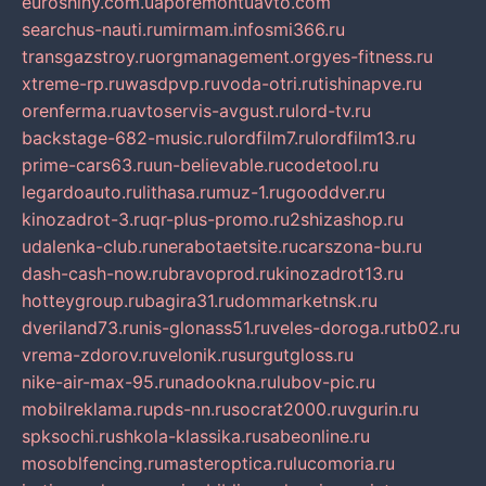
euroshiny.com.ua
poremontuavto.com
searchus-nauti.ru
mirmam.info
smi366.ru
transgazstroy.ru
orgmanagement.org
yes-fitness.ru
xtreme-rp.ru
wasdpvp.ru
voda-otri.ru
tishinapve.ru
orenferma.ru
avtoservis-avgust.ru
lord-tv.ru
backstage-682-music.ru
lordfilm7.ru
lordfilm13.ru
prime-cars63.ru
un-believable.ru
codetool.ru
legardoauto.ru
lithasa.ru
muz-1.ru
gooddver.ru
kinozadrot-3.ru
qr-plus-promo.ru
2shizashop.ru
udalenka-club.ru
nerabotaetsite.ru
carszona-bu.ru
dash-cash-now.ru
bravoprod.ru
kinozadrot13.ru
hotteygroup.ru
bagira31.ru
dommarketnsk.ru
dveriland73.ru
nis-glonass51.ru
veles-doroga.ru
tb02.ru
vrema-zdorov.ru
velonik.ru
surgutgloss.ru
nike-air-max-95.ru
nadookna.ru
lubov-pic.ru
mobilreklama.ru
pds-nn.ru
socrat2000.ru
vgurin.ru
spksochi.ru
shkola-klassika.ru
sabeonline.ru
mosoblfencing.ru
masteroptica.ru
lucomoria.ru