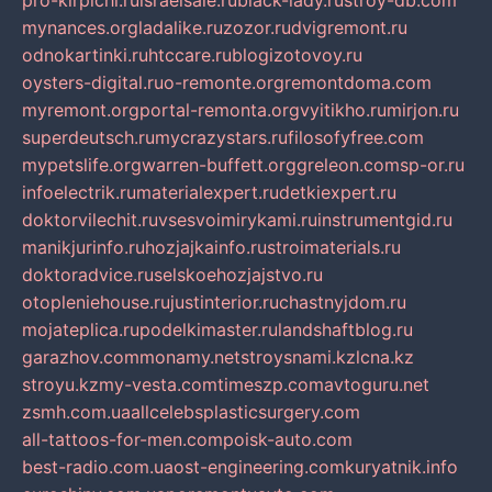
pro-kirpichi.ru
israelsale.ru
black-lady.ru
stroy-db.com
mynances.org
ladalike.ru
zozor.ru
dvigremont.ru
odnokartinki.ru
htccare.ru
blogizotovoy.ru
oysters-digital.ru
o-remonte.org
remontdoma.com
myremont.org
portal-remonta.org
vyitikho.ru
mirjon.ru
superdeutsch.ru
mycrazystars.ru
filosofyfree.com
mypetslife.org
warren-buffett.org
greleon.com
sp-or.ru
infoelectrik.ru
materialexpert.ru
detkiexpert.ru
doktorvilechit.ru
vsesvoimirykami.ru
instrumentgid.ru
manikjurinfo.ru
hozjajkainfo.ru
stroimaterials.ru
doktoradvice.ru
selskoehozjajstvo.ru
otopleniehouse.ru
justinterior.ru
chastnyjdom.ru
mojateplica.ru
podelkimaster.ru
landshaftblog.ru
garazhov.com
monamy.net
stroysnami.kz
lcna.kz
stroyu.kz
my-vesta.com
timeszp.com
avtoguru.net
zsmh.com.ua
allcelebsplasticsurgery.com
all-tattoos-for-men.com
poisk-auto.com
best-radio.com.ua
ost-engineering.com
kuryatnik.info