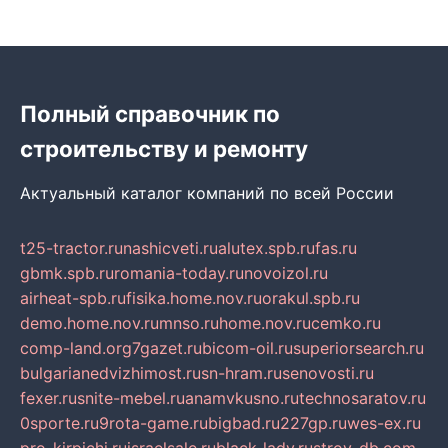
Полный справочник по
строительству и ремонту
Актуальный каталог компаний по всей России
t25-tractor.ru
nashicveti.ru
alutex.spb.ru
fas.ru
gbmk.spb.ru
romania-today.ru
novoizol.ru
airheat-spb.ru
fisika.home.nov.ru
orakul.spb.ru
demo.home.nov.ru
mnso.ru
home.nov.ru
cemko.ru
comp-land.org
7gazet.ru
bicom-oil.ru
superiorsearch.ru
bulgarianedvizhimost.ru
sn-hram.ru
senovosti.ru
fexer.ru
snite-mebel.ru
anamvkusno.ru
technosaratov.ru
0sporte.ru
9rota-game.ru
bigbad.ru
227gp.ru
wes-ex.ru