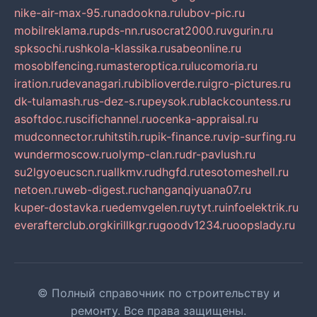
nike-air-max-95.ru
nadookna.ru
lubov-pic.ru
mobilreklama.ru
pds-nn.ru
socrat2000.ru
vgurin.ru
spksochi.ru
shkola-klassika.ru
sabeonline.ru
mosoblfencing.ru
masteroptica.ru
lucomoria.ru
iration.ru
devanagari.ru
biblioverde.ru
igro-pictures.ru
dk-tulamash.ru
s-dez-s.ru
peysok.ru
blackcountess.ru
asoftdoc.ru
scifichannel.ru
ocenka-appraisal.ru
mudconnector.ru
hitstih.ru
pik-finance.ru
vip-surfing.ru
wundermoscow.ru
olymp-clan.ru
dr-pavlush.ru
su2lgyoeucscn.ru
allkmv.ru
dhgfd.ru
tesotomeshell.ru
netoen.ru
web-digest.ru
changanqiyuana07.ru
kuper-dostavka.ru
edemvgelen.ru
ytyt.ru
infoelektrik.ru
everafterclub.org
kirillkgr.ru
goodv1234.ru
oopslady.ru
© Полный справочник по строительству и
ремонту. Все права защищены.