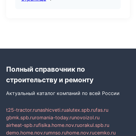
Полный справочник по
строительству и ремонту
Актуальный каталог компаний по всей России
t25-tractor.ru
nashicveti.ru
alutex.spb.ru
fas.ru
gbmk.spb.ru
romania-today.ru
novoizol.ru
airheat-spb.ru
fisika.home.nov.ru
orakul.spb.ru
demo.home.nov.ru
mnso.ru
home.nov.ru
cemko.ru