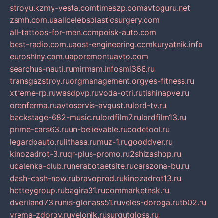
stroyu.kz
my-vesta.com
timeszp.com
avtoguru.net
zsmh.com.ua
allcelebsplasticsurgery.com
all-tattoos-for-men.com
poisk-auto.com
best-radio.com.ua
ost-engineering.com
kuryatnik.info
euroshiny.com.ua
poremontuavto.com
searchus-nauti.ru
mirmam.info
smi366.ru
transgazstroy.ru
orgmanagement.org
yes-fitness.ru
xtreme-rp.ru
wasdpvp.ru
voda-otri.ru
tishinapve.ru
orenferma.ru
avtoservis-avgust.ru
lord-tv.ru
backstage-682-music.ru
lordfilm7.ru
lordfilm13.ru
prime-cars63.ru
un-believable.ru
codetool.ru
legardoauto.ru
lithasa.ru
muz-1.ru
gooddver.ru
kinozadrot-3.ru
qr-plus-promo.ru
2shizashop.ru
udalenka-club.ru
nerabotaetsite.ru
carszona-bu.ru
dash-cash-now.ru
bravoprod.ru
kinozadrot13.ru
hotteygroup.ru
bagira31.ru
dommarketnsk.ru
dveriland73.ru
nis-glonass51.ru
veles-doroga.ru
tb02.ru
vrema-zdorov.ru
velonik.ru
surgutgloss.ru