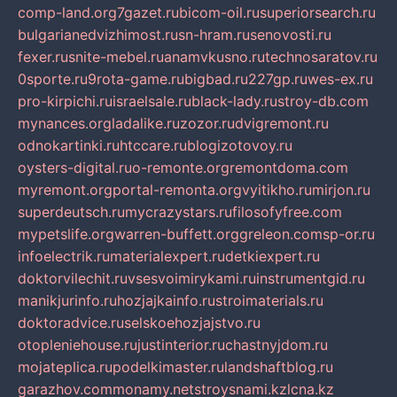
comp-land.org
7gazet.ru
bicom-oil.ru
superiorsearch.ru
bulgarianedvizhimost.ru
sn-hram.ru
senovosti.ru
fexer.ru
snite-mebel.ru
anamvkusno.ru
technosaratov.ru
0sporte.ru
9rota-game.ru
bigbad.ru
227gp.ru
wes-ex.ru
pro-kirpichi.ru
israelsale.ru
black-lady.ru
stroy-db.com
mynances.org
ladalike.ru
zozor.ru
dvigremont.ru
odnokartinki.ru
htccare.ru
blogizotovoy.ru
oysters-digital.ru
o-remonte.org
remontdoma.com
myremont.org
portal-remonta.org
vyitikho.ru
mirjon.ru
superdeutsch.ru
mycrazystars.ru
filosofyfree.com
mypetslife.org
warren-buffett.org
greleon.com
sp-or.ru
infoelectrik.ru
materialexpert.ru
detkiexpert.ru
doktorvilechit.ru
vsesvoimirykami.ru
instrumentgid.ru
manikjurinfo.ru
hozjajkainfo.ru
stroimaterials.ru
doktoradvice.ru
selskoehozjajstvo.ru
otopleniehouse.ru
justinterior.ru
chastnyjdom.ru
mojateplica.ru
podelkimaster.ru
landshaftblog.ru
garazhov.com
monamy.net
stroysnami.kz
lcna.kz