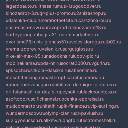
legardoauto.ru
lithasa.ru
muz-1.ru
gooddver.ru
kinozadrot-3.ru
qr-plus-promo.ru
2shizashop.ru
udalenka-club.ru
nerabotaetsite.ru
carszona-bu.ru
dash-cash-now.ru
bravoprod.ru
kinozadrot13.ru
hotteygroup.ru
bagira31.ru
dommarketnsk.ru
dveriland73.ru
nis-glonass51.ru
veles-doroga.ru
tb02.ru
vrema-zdorov.ru
velonik.ru
surgutgloss.ru
nike-air-max-95.ru
nadookna.ru
lubov-pic.ru
mobilreklama.ru
pds-nn.ru
socrat2000.ru
vgurin.ru
spksochi.ru
shkola-klassika.ru
sabeonline.ru
mosoblfencing.ru
masteroptica.ru
lucomoria.ru
iration.ru
devanagari.ru
biblioverde.ru
igro-pictures.ru
dk-tulamash.ru
s-dez-s.ru
peysok.ru
blackcountess.ru
asoftdoc.ru
scifichannel.ru
ocenka-appraisal.ru
mudconnector.ru
hitstih.ru
pik-finance.ru
vip-surfing.ru
wundermoscow.ru
olymp-clan.ru
dr-pavlush.ru
su2lgyoeucscn.ru
allkmv.ru
dhgfd.ru
tesotomeshell.ru
netoen.ru
web-digest.ru
changanqiyuana07.ru