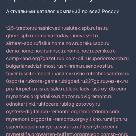
Актуальный каталог компаний по всей России
t25-tractor.ru
nashicveti.ru
alutex.spb.ru
fas.ru
gbmk.spb.ru
romania-today.ru
novoizol.ru
airheat-spb.ru
fisika.home.nov.ru
orakul.spb.ru
demo.home.nov.ru
mnso.ru
home.nov.ru
cemko.ru
comp-land.org
7gazet.ru
bicom-oil.ru
superiorsearch.ru
bulgarianedvizhimost.ru
sn-hram.ru
senovosti.ru
fexer.ru
snite-mebel.ru
anamvkusno.ru
technosaratov.ru
0sporte.ru
9rota-game.ru
bigbad.ru
227gp.ru
wes-ex.ru
pro-kirpichi.ru
israelsale.ru
black-lady.ru
stroy-db.com
mynances.org
ladalike.ru
zozor.ru
dvigremont.ru
odnokartinki.ru
htccare.ru
blogizotovoy.ru
oysters-digital.ru
o-remonte.org
remontdoma.com
myremont.org
portal-remonta.org
vyitikho.ru
mirjon.ru
superdeutsch.ru
mycrazystars.ru
filosofyfree.com
mypetslife.org
warren-buffett.org
greleon.com
sp-or.ru