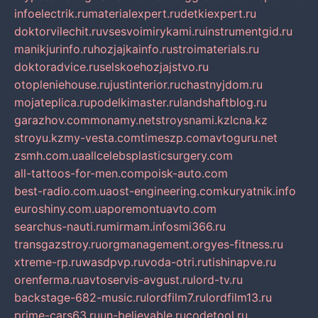
infoelectrik.ru
materialexpert.ru
detkiexpert.ru
doktorvilechit.ru
vsesvoimirykami.ru
instrumentgid.ru
manikjurinfo.ru
hozjajkainfo.ru
stroimaterials.ru
doktoradvice.ru
selskoehozjajstvo.ru
otopleniehouse.ru
justinterior.ru
chastnyjdom.ru
mojateplica.ru
podelkimaster.ru
landshaftblog.ru
garazhov.com
monamy.net
stroysnami.kz
lcna.kz
stroyu.kz
my-vesta.com
timeszp.com
avtoguru.net
zsmh.com.ua
allcelebsplasticsurgery.com
all-tattoos-for-men.com
poisk-auto.com
best-radio.com.ua
ost-engineering.com
kuryatnik.info
euroshiny.com.ua
poremontuavto.com
searchus-nauti.ru
mirmam.info
smi366.ru
transgazstroy.ru
orgmanagement.org
yes-fitness.ru
xtreme-rp.ru
wasdpvp.ru
voda-otri.ru
tishinapve.ru
orenferma.ru
avtoservis-avgust.ru
lord-tv.ru
backstage-682-music.ru
lordfilm7.ru
lordfilm13.ru
prime-cars63.ru
un-believable.ru
codetool.ru