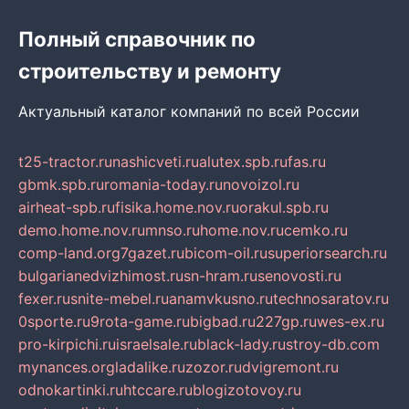
Полный справочник по
строительству и ремонту
Актуальный каталог компаний по всей России
t25-tractor.ru
nashicveti.ru
alutex.spb.ru
fas.ru
gbmk.spb.ru
romania-today.ru
novoizol.ru
airheat-spb.ru
fisika.home.nov.ru
orakul.spb.ru
demo.home.nov.ru
mnso.ru
home.nov.ru
cemko.ru
comp-land.org
7gazet.ru
bicom-oil.ru
superiorsearch.ru
bulgarianedvizhimost.ru
sn-hram.ru
senovosti.ru
fexer.ru
snite-mebel.ru
anamvkusno.ru
technosaratov.ru
0sporte.ru
9rota-game.ru
bigbad.ru
227gp.ru
wes-ex.ru
pro-kirpichi.ru
israelsale.ru
black-lady.ru
stroy-db.com
mynances.org
ladalike.ru
zozor.ru
dvigremont.ru
odnokartinki.ru
htccare.ru
blogizotovoy.ru