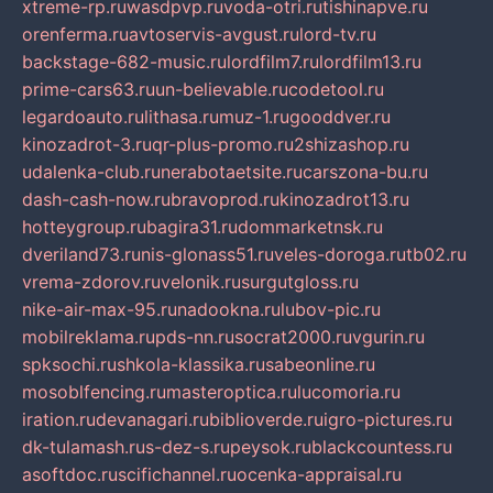
xtreme-rp.ru
wasdpvp.ru
voda-otri.ru
tishinapve.ru
orenferma.ru
avtoservis-avgust.ru
lord-tv.ru
backstage-682-music.ru
lordfilm7.ru
lordfilm13.ru
prime-cars63.ru
un-believable.ru
codetool.ru
legardoauto.ru
lithasa.ru
muz-1.ru
gooddver.ru
kinozadrot-3.ru
qr-plus-promo.ru
2shizashop.ru
udalenka-club.ru
nerabotaetsite.ru
carszona-bu.ru
dash-cash-now.ru
bravoprod.ru
kinozadrot13.ru
hotteygroup.ru
bagira31.ru
dommarketnsk.ru
dveriland73.ru
nis-glonass51.ru
veles-doroga.ru
tb02.ru
vrema-zdorov.ru
velonik.ru
surgutgloss.ru
nike-air-max-95.ru
nadookna.ru
lubov-pic.ru
mobilreklama.ru
pds-nn.ru
socrat2000.ru
vgurin.ru
spksochi.ru
shkola-klassika.ru
sabeonline.ru
mosoblfencing.ru
masteroptica.ru
lucomoria.ru
iration.ru
devanagari.ru
biblioverde.ru
igro-pictures.ru
dk-tulamash.ru
s-dez-s.ru
peysok.ru
blackcountess.ru
asoftdoc.ru
scifichannel.ru
ocenka-appraisal.ru