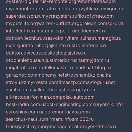
oysters-digital.ru
o-remonte.org
remontdoma.com
myremont.org
portal-remonta.org
vyitikho.ru
mirjon.ru
superdeutsch.ru
mycrazystars.ru
filosofyfree.com
mypetslife.org
warren-buffett.org
greleon.com
sp-or.ru
infoelectrik.ru
materialexpert.ru
detkiexpert.ru
doktorvilechit.ru
vsesvoimirykami.ru
instrumentgid.ru
manikjurinfo.ru
hozjajkainfo.ru
stroimaterials.ru
doktoradvice.ru
selskoehozjajstvo.ru
otopleniehouse.ru
justinterior.ru
chastnyjdom.ru
mojateplica.ru
podelkimaster.ru
landshaftblog.ru
garazhov.com
monamy.net
stroysnami.kz
lcna.kz
stroyu.kz
my-vesta.com
timeszp.com
avtoguru.net
zsmh.com.ua
allcelebsplasticsurgery.com
all-tattoos-for-men.com
poisk-auto.com
best-radio.com.ua
ost-engineering.com
kuryatnik.info
euroshiny.com.ua
poremontuavto.com
searchus-nauti.ru
mirmam.info
smi366.ru
transgazstroy.ru
orgmanagement.org
yes-fitness.ru