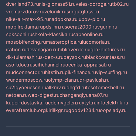
dveriland73.ru
nis-glonass51.ru
veles-doroga.ru
tb02.ru
vrema-zdorov.ru
velonik.ru
surgutgloss.ru
nike-air-max-95.ru
nadookna.ru
lubov-pic.ru
mobilreklama.ru
pds-nn.ru
socrat2000.ru
vgurin.ru
spksochi.ru
shkola-klassika.ru
sabeonline.ru
mosoblfencing.ru
masteroptica.ru
lucomoria.ru
iration.ru
devanagari.ru
biblioverde.ru
igro-pictures.ru
dk-tulamash.ru
s-dez-s.ru
peysok.ru
blackcountess.ru
asoftdoc.ru
scifichannel.ru
ocenka-appraisal.ru
mudconnector.ru
hitstih.ru
pik-finance.ru
vip-surfing.ru
wundermoscow.ru
olymp-clan.ru
dr-pavlush.ru
su2lgyoeucscn.ru
allkmv.ru
dhgfd.ru
tesotomeshell.ru
netoen.ru
web-digest.ru
changanqiyuana07.ru
kuper-dostavka.ru
edemvgelen.ru
ytyt.ru
infoelektrik.ru
everafterclub.org
kirillkgr.ru
goodv1234.ru
oopslady.ru