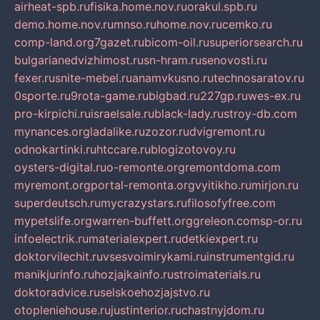
airheat-spb.ru
fisika.home.nov.ru
orakul.spb.ru
demo.home.nov.ru
mnso.ru
home.nov.ru
cemko.ru
comp-land.org
7gazet.ru
bicom-oil.ru
superiorsearch.ru
bulgarianedvizhimost.ru
sn-hram.ru
senovosti.ru
fexer.ru
snite-mebel.ru
anamvkusno.ru
technosaratov.ru
0sporte.ru
9rota-game.ru
bigbad.ru
227gp.ru
wes-ex.ru
pro-kirpichi.ru
israelsale.ru
black-lady.ru
stroy-db.com
mynances.org
ladalike.ru
zozor.ru
dvigremont.ru
odnokartinki.ru
htccare.ru
blogizotovoy.ru
oysters-digital.ru
o-remonte.org
remontdoma.com
myremont.org
portal-remonta.org
vyitikho.ru
mirjon.ru
superdeutsch.ru
mycrazystars.ru
filosofyfree.com
mypetslife.org
warren-buffett.org
greleon.com
sp-or.ru
infoelectrik.ru
materialexpert.ru
detkiexpert.ru
doktorvilechit.ru
vsesvoimirykami.ru
instrumentgid.ru
manikjurinfo.ru
hozjajkainfo.ru
stroimaterials.ru
doktoradvice.ru
selskoehozjajstvo.ru
otopleniehouse.ru
justinterior.ru
chastnyjdom.ru