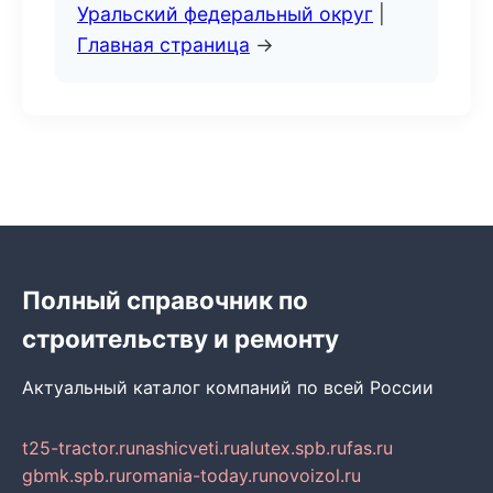
Уральский федеральный округ
|
Главная страница
→
Полный справочник по
строительству и ремонту
Актуальный каталог компаний по всей России
t25-tractor.ru
nashicveti.ru
alutex.spb.ru
fas.ru
gbmk.spb.ru
romania-today.ru
novoizol.ru