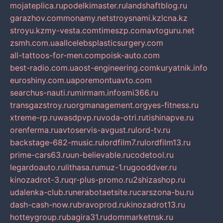
mojateplica.ru
podelkimaster.ru
landshaftblog.ru
garazhov.com
monamy.net
stroysnami.kz
lcna.kz
stroyu.kz
my-vesta.com
timeszp.com
avtoguru.net
zsmh.com.ua
allcelebsplasticsurgery.com
all-tattoos-for-men.com
poisk-auto.com
best-radio.com.ua
ost-engineering.com
kuryatnik.info
euroshiny.com.ua
poremontuavto.com
searchus-nauti.ru
mirmam.info
smi366.ru
transgazstroy.ru
orgmanagement.org
yes-fitness.ru
xtreme-rp.ru
wasdpvp.ru
voda-otri.ru
tishinapve.ru
orenferma.ru
avtoservis-avgust.ru
lord-tv.ru
backstage-682-music.ru
lordfilm7.ru
lordfilm13.ru
prime-cars63.ru
un-believable.ru
codetool.ru
legardoauto.ru
lithasa.ru
muz-1.ru
gooddver.ru
kinozadrot-3.ru
qr-plus-promo.ru
2shizashop.ru
udalenka-club.ru
nerabotaetsite.ru
carszona-bu.ru
dash-cash-now.ru
bravoprod.ru
kinozadrot13.ru
hotteygroup.ru
bagira31.ru
dommarketnsk.ru