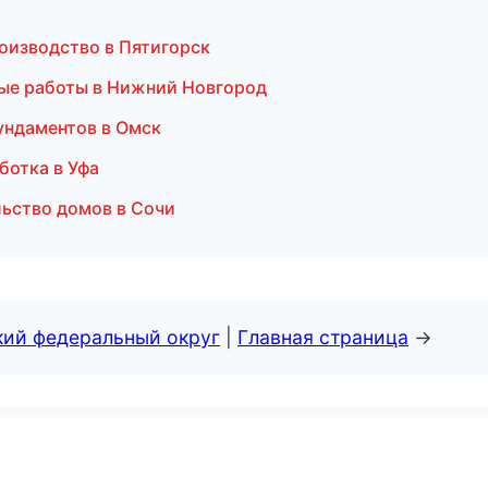
производство в Пятигорск
ые работы в Нижний Новгород
ундаментов в Омск
ботка в Уфа
ьство домов в Сочи
кий федеральный округ
|
Главная страница
→