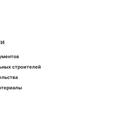
ми
ументов
ьных строителей
ельства
атериалы