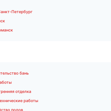
Санкт-Петербург
мск
рманск
тельство бань
работы
ренняя отделка
ехнические работы
йство полов