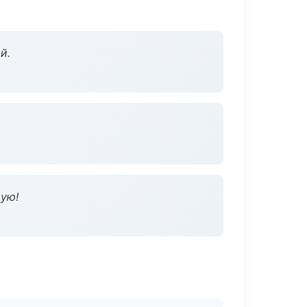
й.
дую!