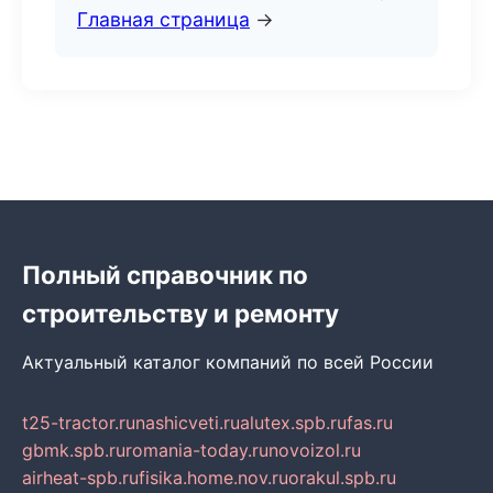
Главная страница
→
Полный справочник по
строительству и ремонту
Актуальный каталог компаний по всей России
t25-tractor.ru
nashicveti.ru
alutex.spb.ru
fas.ru
gbmk.spb.ru
romania-today.ru
novoizol.ru
airheat-spb.ru
fisika.home.nov.ru
orakul.spb.ru