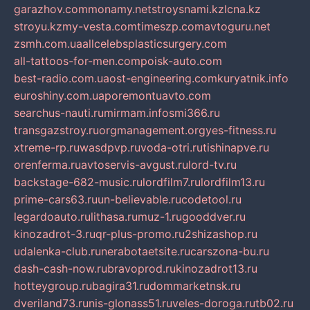
garazhov.com
monamy.net
stroysnami.kz
lcna.kz
stroyu.kz
my-vesta.com
timeszp.com
avtoguru.net
zsmh.com.ua
allcelebsplasticsurgery.com
all-tattoos-for-men.com
poisk-auto.com
best-radio.com.ua
ost-engineering.com
kuryatnik.info
euroshiny.com.ua
poremontuavto.com
searchus-nauti.ru
mirmam.info
smi366.ru
transgazstroy.ru
orgmanagement.org
yes-fitness.ru
xtreme-rp.ru
wasdpvp.ru
voda-otri.ru
tishinapve.ru
orenferma.ru
avtoservis-avgust.ru
lord-tv.ru
backstage-682-music.ru
lordfilm7.ru
lordfilm13.ru
prime-cars63.ru
un-believable.ru
codetool.ru
legardoauto.ru
lithasa.ru
muz-1.ru
gooddver.ru
kinozadrot-3.ru
qr-plus-promo.ru
2shizashop.ru
udalenka-club.ru
nerabotaetsite.ru
carszona-bu.ru
dash-cash-now.ru
bravoprod.ru
kinozadrot13.ru
hotteygroup.ru
bagira31.ru
dommarketnsk.ru
dveriland73.ru
nis-glonass51.ru
veles-doroga.ru
tb02.ru