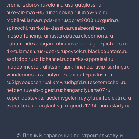
vrema-zdorov.ru
velonik.ru
surgutgloss.ru
nike-air-max-95.ru
nadookna.ru
lubov-pic.ru
mobilreklama.ru
pds-nn.ru
socrat2000.ru
vgurin.ru
spksochi.ru
shkola-klassika.ru
sabeonline.ru
mosoblfencing.ru
masteroptica.ru
lucomoria.ru
iration.ru
devanagari.ru
biblioverde.ru
igro-pictures.ru
dk-tulamash.ru
s-dez-s.ru
peysok.ru
blackcountess.ru
asoftdoc.ru
scifichannel.ru
ocenka-appraisal.ru
mudconnector.ru
hitstih.ru
pik-finance.ru
vip-surfing.ru
wundermoscow.ru
olymp-clan.ru
dr-pavlush.ru
su2lgyoeucscn.ru
allkmv.ru
dhgfd.ru
tesotomeshell.ru
netoen.ru
web-digest.ru
changanqiyuana07.ru
kuper-dostavka.ru
edemvgelen.ru
ytyt.ru
infoelektrik.ru
everafterclub.org
kirillkgr.ru
goodv1234.ru
oopslady.ru
© Полный справочник по строительству и