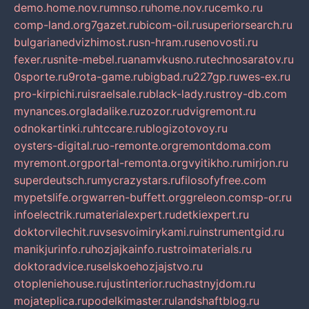
demo.home.nov.ru
mnso.ru
home.nov.ru
cemko.ru
comp-land.org
7gazet.ru
bicom-oil.ru
superiorsearch.ru
bulgarianedvizhimost.ru
sn-hram.ru
senovosti.ru
fexer.ru
snite-mebel.ru
anamvkusno.ru
technosaratov.ru
0sporte.ru
9rota-game.ru
bigbad.ru
227gp.ru
wes-ex.ru
pro-kirpichi.ru
israelsale.ru
black-lady.ru
stroy-db.com
mynances.org
ladalike.ru
zozor.ru
dvigremont.ru
odnokartinki.ru
htccare.ru
blogizotovoy.ru
oysters-digital.ru
o-remonte.org
remontdoma.com
myremont.org
portal-remonta.org
vyitikho.ru
mirjon.ru
superdeutsch.ru
mycrazystars.ru
filosofyfree.com
mypetslife.org
warren-buffett.org
greleon.com
sp-or.ru
infoelectrik.ru
materialexpert.ru
detkiexpert.ru
doktorvilechit.ru
vsesvoimirykami.ru
instrumentgid.ru
manikjurinfo.ru
hozjajkainfo.ru
stroimaterials.ru
doktoradvice.ru
selskoehozjajstvo.ru
otopleniehouse.ru
justinterior.ru
chastnyjdom.ru
mojateplica.ru
podelkimaster.ru
landshaftblog.ru