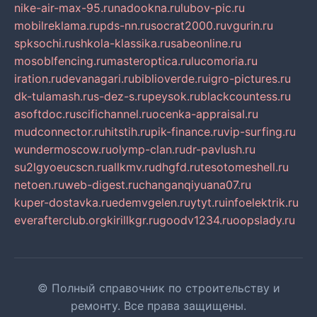
nike-air-max-95.ru
nadookna.ru
lubov-pic.ru
mobilreklama.ru
pds-nn.ru
socrat2000.ru
vgurin.ru
spksochi.ru
shkola-klassika.ru
sabeonline.ru
mosoblfencing.ru
masteroptica.ru
lucomoria.ru
iration.ru
devanagari.ru
biblioverde.ru
igro-pictures.ru
dk-tulamash.ru
s-dez-s.ru
peysok.ru
blackcountess.ru
asoftdoc.ru
scifichannel.ru
ocenka-appraisal.ru
mudconnector.ru
hitstih.ru
pik-finance.ru
vip-surfing.ru
wundermoscow.ru
olymp-clan.ru
dr-pavlush.ru
su2lgyoeucscn.ru
allkmv.ru
dhgfd.ru
tesotomeshell.ru
netoen.ru
web-digest.ru
changanqiyuana07.ru
kuper-dostavka.ru
edemvgelen.ru
ytyt.ru
infoelektrik.ru
everafterclub.org
kirillkgr.ru
goodv1234.ru
oopslady.ru
© Полный справочник по строительству и
ремонту. Все права защищены.