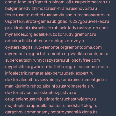
comp-land.org
7gazet.ru
bicom-oil.ru
superiorsearch.ru
bulgarianedvizhimost.ru
sn-hram.ru
senovosti.ru
fexer.ru
snite-mebel.ru
anamvkusno.ru
technosaratov.ru
0sporte.ru
9rota-game.ru
bigbad.ru
227gp.ru
wes-ex.ru
pro-kirpichi.ru
israelsale.ru
black-lady.ru
stroy-db.com
mynances.org
ladalike.ru
zozor.ru
dvigremont.ru
odnokartinki.ru
htccare.ru
blogizotovoy.ru
oysters-digital.ru
o-remonte.org
remontdoma.com
myremont.org
portal-remonta.org
vyitikho.ru
mirjon.ru
superdeutsch.ru
mycrazystars.ru
filosofyfree.com
mypetslife.org
warren-buffett.org
greleon.com
sp-or.ru
infoelectrik.ru
materialexpert.ru
detkiexpert.ru
doktorvilechit.ru
vsesvoimirykami.ru
instrumentgid.ru
manikjurinfo.ru
hozjajkainfo.ru
stroimaterials.ru
doktoradvice.ru
selskoehozjajstvo.ru
otopleniehouse.ru
justinterior.ru
chastnyjdom.ru
mojateplica.ru
podelkimaster.ru
landshaftblog.ru
garazhov.com
monamy.net
stroysnami.kz
lcna.kz