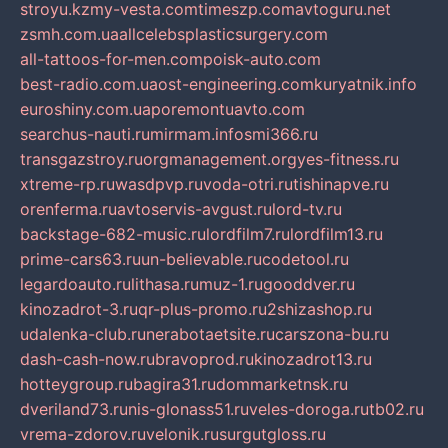
stroyu.kz
my-vesta.com
timeszp.com
avtoguru.net
zsmh.com.ua
allcelebsplasticsurgery.com
all-tattoos-for-men.com
poisk-auto.com
best-radio.com.ua
ost-engineering.com
kuryatnik.info
euroshiny.com.ua
poremontuavto.com
searchus-nauti.ru
mirmam.info
smi366.ru
transgazstroy.ru
orgmanagement.org
yes-fitness.ru
xtreme-rp.ru
wasdpvp.ru
voda-otri.ru
tishinapve.ru
orenferma.ru
avtoservis-avgust.ru
lord-tv.ru
backstage-682-music.ru
lordfilm7.ru
lordfilm13.ru
prime-cars63.ru
un-believable.ru
codetool.ru
legardoauto.ru
lithasa.ru
muz-1.ru
gooddver.ru
kinozadrot-3.ru
qr-plus-promo.ru
2shizashop.ru
udalenka-club.ru
nerabotaetsite.ru
carszona-bu.ru
dash-cash-now.ru
bravoprod.ru
kinozadrot13.ru
hotteygroup.ru
bagira31.ru
dommarketnsk.ru
dveriland73.ru
nis-glonass51.ru
veles-doroga.ru
tb02.ru
vrema-zdorov.ru
velonik.ru
surgutgloss.ru