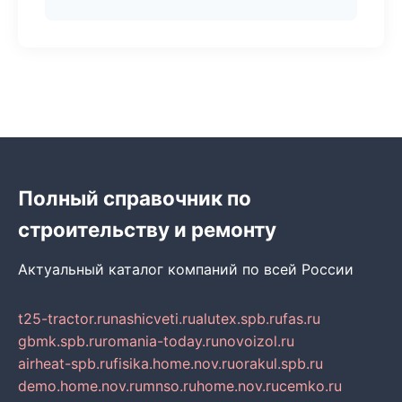
Полный справочник по
строительству и ремонту
Актуальный каталог компаний по всей России
t25-tractor.ru
nashicveti.ru
alutex.spb.ru
fas.ru
gbmk.spb.ru
romania-today.ru
novoizol.ru
airheat-spb.ru
fisika.home.nov.ru
orakul.spb.ru
demo.home.nov.ru
mnso.ru
home.nov.ru
cemko.ru