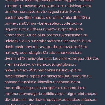
xtreme-rp.ru
wasdpvp.ru
voda-otri.ru
tishinapve.ru
orenferma.ru
avtoservis-avgust.ru
lord-tv.ru
backstage-682-music.ru
lordfilm7.ru
lordfilm13.ru
prime-cars63.ru
un-believable.ru
codetool.ru
legardoauto.ru
lithasa.ru
muz-1.ru
gooddver.ru
kinozadrot-3.ru
qr-plus-promo.ru
2shizashop.ru
udalenka-club.ru
nerabotaetsite.ru
carszona-bu.ru
dash-cash-now.ru
bravoprod.ru
kinozadrot13.ru
hotteygroup.ru
bagira31.ru
dommarketnsk.ru
dveriland73.ru
nis-glonass51.ru
veles-doroga.ru
tb02.ru
vrema-zdorov.ru
velonik.ru
surgutgloss.ru
nike-air-max-95.ru
nadookna.ru
lubov-pic.ru
mobilreklama.ru
pds-nn.ru
socrat2000.ru
vgurin.ru
spksochi.ru
shkola-klassika.ru
sabeonline.ru
mosoblfencing.ru
masteroptica.ru
lucomoria.ru
iration.ru
devanagari.ru
biblioverde.ru
igro-pictures.ru
dk-tulamash.ru
s-dez-s.ru
peysok.ru
blackcountess.ru