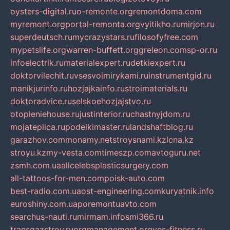
oysters-digital.ru
o-remonte.org
remontdoma.com
myremont.org
portal-remonta.org
vyitikho.ru
mirjon.ru
superdeutsch.ru
mycrazystars.ru
filosofyfree.com
mypetslife.org
warren-buffett.org
greleon.com
sp-or.ru
infoelectrik.ru
materialexpert.ru
detkiexpert.ru
doktorvilechit.ru
vsesvoimirykami.ru
instrumentgid.ru
manikjurinfo.ru
hozjajkainfo.ru
stroimaterials.ru
doktoradvice.ru
selskoehozjajstvo.ru
otopleniehouse.ru
justinterior.ru
chastnyjdom.ru
mojateplica.ru
podelkimaster.ru
landshaftblog.ru
garazhov.com
monamy.net
stroysnami.kz
lcna.kz
stroyu.kz
my-vesta.com
timeszp.com
avtoguru.net
zsmh.com.ua
allcelebsplasticsurgery.com
all-tattoos-for-men.com
poisk-auto.com
best-radio.com.ua
ost-engineering.com
kuryatnik.info
euroshiny.com.ua
poremontuavto.com
searchus-nauti.ru
mirmam.info
smi366.ru
transgazstroy.ru
orgmanagement.org
yes-fitness.ru