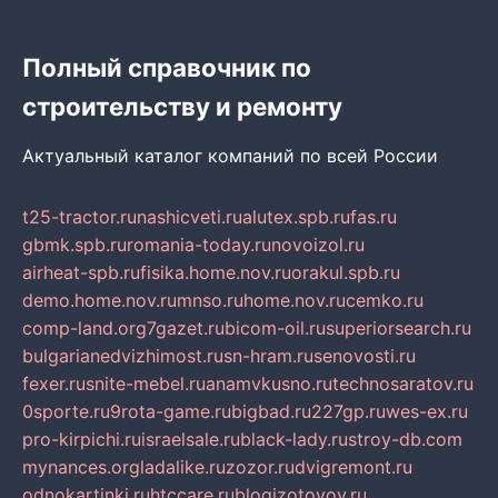
Полный справочник по
строительству и ремонту
Актуальный каталог компаний по всей России
t25-tractor.ru
nashicveti.ru
alutex.spb.ru
fas.ru
gbmk.spb.ru
romania-today.ru
novoizol.ru
airheat-spb.ru
fisika.home.nov.ru
orakul.spb.ru
demo.home.nov.ru
mnso.ru
home.nov.ru
cemko.ru
comp-land.org
7gazet.ru
bicom-oil.ru
superiorsearch.ru
bulgarianedvizhimost.ru
sn-hram.ru
senovosti.ru
fexer.ru
snite-mebel.ru
anamvkusno.ru
technosaratov.ru
0sporte.ru
9rota-game.ru
bigbad.ru
227gp.ru
wes-ex.ru
pro-kirpichi.ru
israelsale.ru
black-lady.ru
stroy-db.com
mynances.org
ladalike.ru
zozor.ru
dvigremont.ru
odnokartinki.ru
htccare.ru
blogizotovoy.ru