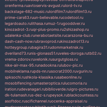
orenferma.ru
avtoservis-avgust.ru
lord-tv.ru
backstage-682-music.ru
lordfilm7.ru
lordfilm13.ru
prime-cars63.ru
un-believable.ru
codetool.ru
legardoauto.ru
lithasa.ru
muz-1.ru
gooddver.ru
kinozadrot-3.ru
qr-plus-promo.ru
2shizashop.ru
udalenka-club.ru
nerabotaetsite.ru
carszona-bu.ru
dash-cash-now.ru
bravoprod.ru
kinozadrot13.ru
hotteygroup.ru
bagira31.ru
dommarketnsk.ru
dveriland73.ru
nis-glonass51.ru
veles-doroga.ru
tb02.ru
vrema-zdorov.ru
velonik.ru
surgutgloss.ru
nike-air-max-95.ru
nadookna.ru
lubov-pic.ru
mobilreklama.ru
pds-nn.ru
socrat2000.ru
vgurin.ru
spksochi.ru
shkola-klassika.ru
sabeonline.ru
mosoblfencing.ru
masteroptica.ru
lucomoria.ru
iration.ru
devanagari.ru
biblioverde.ru
igro-pictures.ru
dk-tulamash.ru
s-dez-s.ru
peysok.ru
blackcountess.ru
asoftdoc.ru
scifichannel.ru
ocenka-appraisal.ru