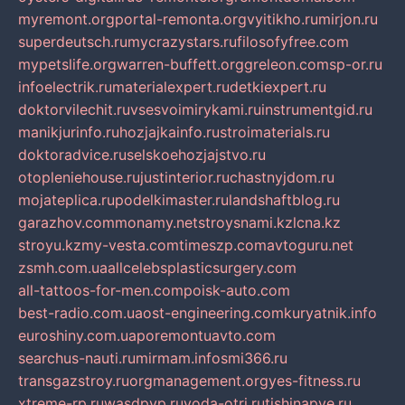
myremont.org
portal-remonta.org
vyitikho.ru
mirjon.ru
superdeutsch.ru
mycrazystars.ru
filosofyfree.com
mypetslife.org
warren-buffett.org
greleon.com
sp-or.ru
infoelectrik.ru
materialexpert.ru
detkiexpert.ru
doktorvilechit.ru
vsesvoimirykami.ru
instrumentgid.ru
manikjurinfo.ru
hozjajkainfo.ru
stroimaterials.ru
doktoradvice.ru
selskoehozjajstvo.ru
otopleniehouse.ru
justinterior.ru
chastnyjdom.ru
mojateplica.ru
podelkimaster.ru
landshaftblog.ru
garazhov.com
monamy.net
stroysnami.kz
lcna.kz
stroyu.kz
my-vesta.com
timeszp.com
avtoguru.net
zsmh.com.ua
allcelebsplasticsurgery.com
all-tattoos-for-men.com
poisk-auto.com
best-radio.com.ua
ost-engineering.com
kuryatnik.info
euroshiny.com.ua
poremontuavto.com
searchus-nauti.ru
mirmam.info
smi366.ru
transgazstroy.ru
orgmanagement.org
yes-fitness.ru
xtreme-rp.ru
wasdpvp.ru
voda-otri.ru
tishinapve.ru