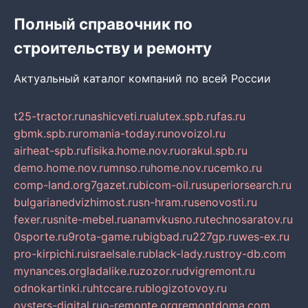
Полный справочник по
строительству и ремонту
Актуальный каталог компаний по всей России
t25-tractor.ru
nashicveti.ru
alutex.spb.ru
fas.ru
gbmk.spb.ru
romania-today.ru
novoizol.ru
airheat-spb.ru
fisika.home.nov.ru
orakul.spb.ru
demo.home.nov.ru
mnso.ru
home.nov.ru
cemko.ru
comp-land.org
7gazet.ru
bicom-oil.ru
superiorsearch.ru
bulgarianedvizhimost.ru
sn-hram.ru
senovosti.ru
fexer.ru
snite-mebel.ru
anamvkusno.ru
technosaratov.ru
0sporte.ru
9rota-game.ru
bigbad.ru
227gp.ru
wes-ex.ru
pro-kirpichi.ru
israelsale.ru
black-lady.ru
stroy-db.com
mynances.org
ladalike.ru
zozor.ru
dvigremont.ru
odnokartinki.ru
htccare.ru
blogizotovoy.ru
oysters-digital.ru
o-remonte.org
remontdoma.com