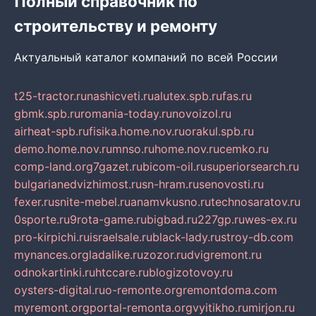
Полный справочник по
строительству и ремонту
Актуальный каталог компаний по всей России
t25-tractor.ru
nashicveti.ru
alutex.spb.ru
fas.ru
gbmk.spb.ru
romania-today.ru
novoizol.ru
airheat-spb.ru
fisika.home.nov.ru
orakul.spb.ru
demo.home.nov.ru
mnso.ru
home.nov.ru
cemko.ru
comp-land.org
7gazet.ru
bicom-oil.ru
superiorsearch.ru
bulgarianedvizhimost.ru
sn-hram.ru
senovosti.ru
fexer.ru
snite-mebel.ru
anamvkusno.ru
technosaratov.ru
0sporte.ru
9rota-game.ru
bigbad.ru
227gp.ru
wes-ex.ru
pro-kirpichi.ru
israelsale.ru
black-lady.ru
stroy-db.com
mynances.org
ladalike.ru
zozor.ru
dvigremont.ru
odnokartinki.ru
htccare.ru
blogizotovoy.ru
oysters-digital.ru
o-remonte.org
remontdoma.com
myremont.org
portal-remonta.org
vyitikho.ru
mirjon.ru