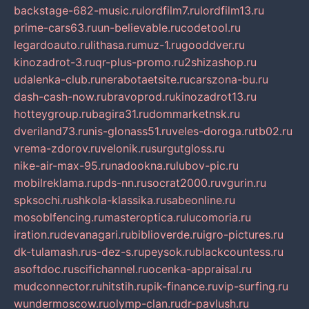
backstage-682-music.ru
lordfilm7.ru
lordfilm13.ru
prime-cars63.ru
un-believable.ru
codetool.ru
legardoauto.ru
lithasa.ru
muz-1.ru
gooddver.ru
kinozadrot-3.ru
qr-plus-promo.ru
2shizashop.ru
udalenka-club.ru
nerabotaetsite.ru
carszona-bu.ru
dash-cash-now.ru
bravoprod.ru
kinozadrot13.ru
hotteygroup.ru
bagira31.ru
dommarketnsk.ru
dveriland73.ru
nis-glonass51.ru
veles-doroga.ru
tb02.ru
vrema-zdorov.ru
velonik.ru
surgutgloss.ru
nike-air-max-95.ru
nadookna.ru
lubov-pic.ru
mobilreklama.ru
pds-nn.ru
socrat2000.ru
vgurin.ru
spksochi.ru
shkola-klassika.ru
sabeonline.ru
mosoblfencing.ru
masteroptica.ru
lucomoria.ru
iration.ru
devanagari.ru
biblioverde.ru
igro-pictures.ru
dk-tulamash.ru
s-dez-s.ru
peysok.ru
blackcountess.ru
asoftdoc.ru
scifichannel.ru
ocenka-appraisal.ru
mudconnector.ru
hitstih.ru
pik-finance.ru
vip-surfing.ru
wundermoscow.ru
olymp-clan.ru
dr-pavlush.ru