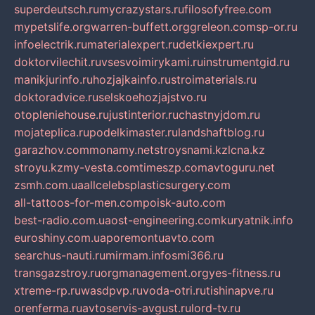
superdeutsch.ru
mycrazystars.ru
filosofyfree.com
mypetslife.org
warren-buffett.org
greleon.com
sp-or.ru
infoelectrik.ru
materialexpert.ru
detkiexpert.ru
doktorvilechit.ru
vsesvoimirykami.ru
instrumentgid.ru
manikjurinfo.ru
hozjajkainfo.ru
stroimaterials.ru
doktoradvice.ru
selskoehozjajstvo.ru
otopleniehouse.ru
justinterior.ru
chastnyjdom.ru
mojateplica.ru
podelkimaster.ru
landshaftblog.ru
garazhov.com
monamy.net
stroysnami.kz
lcna.kz
stroyu.kz
my-vesta.com
timeszp.com
avtoguru.net
zsmh.com.ua
allcelebsplasticsurgery.com
all-tattoos-for-men.com
poisk-auto.com
best-radio.com.ua
ost-engineering.com
kuryatnik.info
euroshiny.com.ua
poremontuavto.com
searchus-nauti.ru
mirmam.info
smi366.ru
transgazstroy.ru
orgmanagement.org
yes-fitness.ru
xtreme-rp.ru
wasdpvp.ru
voda-otri.ru
tishinapve.ru
orenferma.ru
avtoservis-avgust.ru
lord-tv.ru